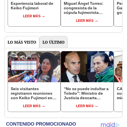
Experiencia laboral de
Miguel Ángel Torres:
Perfi
Keiko Fujimori
congresista de la
Gabin
cúpula fujimorista
gobi
LEER MÁS
controlará el primer año
Fujim
LEER MÁS
del Senado
LO MÁS VISTO
LO ÚLTIMO
Seis visitantes
“No se puede indultar a
CAL 
registraron reuniones
Toledo”: Ministro de
susp
con Keiko Fujimori en
Justicia descarta
miemb
las mismas horas que la
beneficio para el
falta
LEER MÁS
LEER MÁS
presidenta se
exmandatario
encontraba en Junín