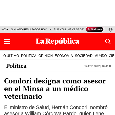
HOY
SINUANO RESULTADOS HOY
ALIANZA LIMA VS SPORT BOYS
JORGE MES
LO ÚLTIMO
POLÍTICA
OPINIÓN
ECONOMÍA
SOCIEDAD
MUNDO
CIE
Política
14 Feb 2022 | 16:41 h
Condori designa como asesor
en el Minsa a un médico
veterinario
El ministro de Salud, Hernán Condori, nombró
asesor a William Córdova Pardo, quien tiene