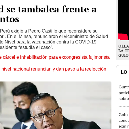
d se tambalea frente a
entos
 Perú exigió a Pedro Castillo que reconsidere su
i. En el Minsa, renunciaron el viceministro de Salud
to Nivel para la vacunación contra la COVID-19.
OLLA
esidente “estudia el caso”.
LA T
GUIO
 cárcel e inhabilitación para excongresista fujimorista
 nivel nacional renuncian y dan paso a la reelección
LO
Gunth
posic
sobre
Aliag
Gobie
condu
exmin