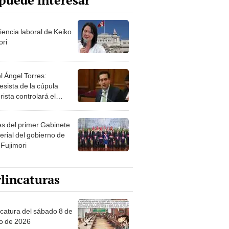
puede interesar
iencia laboral de Keiko
ori
l Ángel Torres:
esista de la cúpula
rista controlará el
r año del Senado
les del primer Gabinete
erial del gobierno de
 Fujimori
lincaturas
ncatura del sábado 8 de
o de 2026