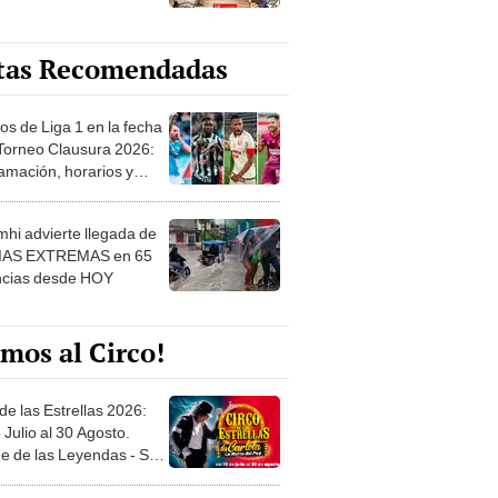
tas Recomendadas
os de Liga 1 en la fecha
 Torneo Clausura 2026:
amación, horarios y
 ver
hi advierte llegada de
IAS EXTREMAS en 65
ncias desde HOY
mos al Circo!
de las Estrellas 2026:
 Julio al 30 Agosto.
e de las Leyendas - San
l