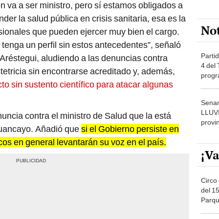
 va a ser ministro, pero sí estamos obligados a
nder la salud pública en crisis sanitaria, esa es la
No
ionales que pueden ejercer muy bien el cargo.
enga un perfil sin estos antecedentes”, señaló
Partid
Aréstegui, aludiendo a las denuncias contra
4 del
tetricia sin encontrarse acreditado y, además,
progr
o sin sustento científico para atacar algunas
dónde
Senam
LLUV
nuncia contra el ministro de Salud que la está
provi
Huancayo. Añadió que
si el Gobierno persiste en
cos en general levantarán su voz en el país.
¡Va
Circo 
del 15
Parqu
Migue