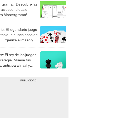
rgrama: ¡Descubre las
ras escondidas en
ro Mastergrama!
rio: El legendario juego
rtas que nunca pasa de
 Organiza el mazo y
stra tu habilidad.
z: El rey de los juegos
trategia. Mueve tus
, anticipa al rival y
gue el jaque mate.