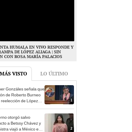
NTA HUMALA EN VIVO RESPONDE Y
RAMPA DE LÓPEZ ALIAGA | SIN
N CON ROSA MARÍA PALACIOS
 MÁS VISTO
LO ÚLTIMO
er Gonzáles señala que
ión de Roberto Burneo
1
 reelección de López
a no representan al JNE
rno otorgó salvo
cto a Betssy Chávez y
2
istra viajó a México en