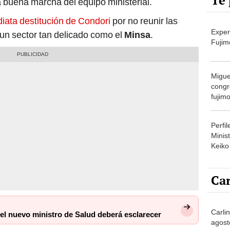
Te 
a buena marcha del equipo ministerial.
diata destitución de Condori
por no reunir las
Exper
 un sector tan delicado como el
Minsa
.
Fujim
Migue
congr
fujimo
prime
Perfi
Minist
Keiko
Car
Carli
el nuevo ministro de Salud deberá esclarecer
agost