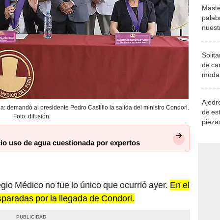
Maste
palab
nuest
Solita
de ca
moda.
demue
Ajedre
: demandó al presidente Pedro Castillo la salida del ministro Condori.
de es
Foto: difusión
piezas
consi
io uso de agua cuestionada por expertos
gio Médico no fue lo único que ocurrió ayer.
En el
sparadas por la llegada de Condori.