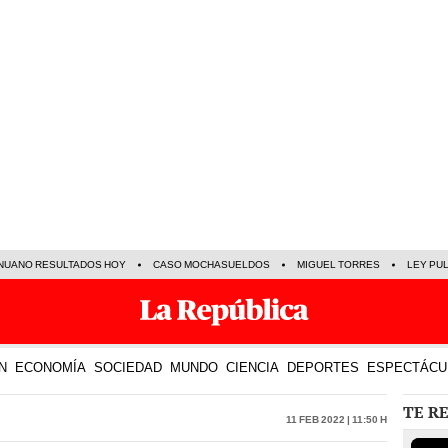
NUANO RESULTADOS HOY
CASO MOCHASUELDOS
MIGUEL TORRES
LEY PU
N
ECONOMÍA
SOCIEDAD
MUNDO
CIENCIA
DEPORTES
ESPECTÁCU
TE R
11 Feb 2022 | 11:50 h