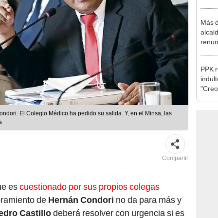
la m
Más d
alcal
renun
reele
PPK r
indul
"Creo
cárce
ondori. El Colegio Médico ha pedido su salida. Y, en el Minsa, las
a
Compartir
ue es
cuestionado por sus propios colegas
bramiento de
Hernán Condori
no da para más y
edro Castillo
deberá resolver con urgencia si es