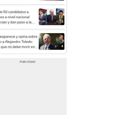
adrugada
e 50 candidatos a
des a nivel nacional
3
cian y dan paso a la
cción encubierta
eaparece y opina sobre
to a Alejandro Toledo:
4
 que no debe morir en la
l"