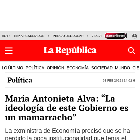
HOY
TINKA RESULTADOS
PRECIO DEL DÓLAR
7 DE AGOSTO
OLLANTA H
LO ÚLTIMO
POLÍTICA
OPINIÓN
ECONOMÍA
SOCIEDAD
MUNDO
CIE
Política
08 Feb 2022 | 14:02 h
María Antonieta Alva: “La
ideología de este Gobierno es
un mamarracho”
La exministra de Economía precisó que se ha
perdido la poca institucionalidad que tenía el