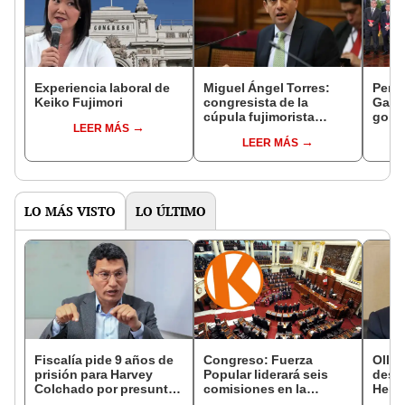
Experiencia laboral de
Miguel Ángel Torres:
Perfi
Keiko Fujimori
congresista de la
Gabin
cúpula fujimorista
gobi
LEER MÁS
controlará el primer año
Fujim
LEER MÁS
del Senado
LO MÁS VISTO
LO ÚLTIMO
Fiscalía pide 9 años de
Congreso: Fuerza
Ollan
prisión para Harvey
Popular liderará seis
destr
Colchado por presunta
comisiones en la
Hered
negociación
Cámara de Diputados
el 20