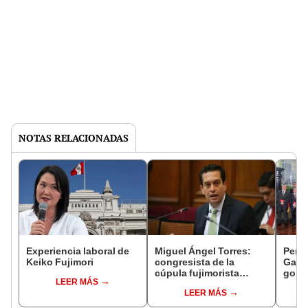
NOTAS RELACIONADAS
Experiencia laboral de
Miguel Ángel Torres:
Perfi
Keiko Fujimori
congresista de la
Gabin
cúpula fujimorista
gobi
LEER MÁS
controlará el primer año
Fujim
LEER MÁS
del Senado