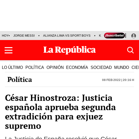
HOY
JORGE MESSI
ALIANZA LIMA VS SPORT BOYS
KENJI FUJIMORI
PRE
LO ÚLTIMO
POLÍTICA
OPINIÓN
ECONOMÍA
SOCIEDAD
MUNDO
CIE
Política
08 Feb 2022 | 20:16 h
César Hinostroza: Justicia
española aprueba segunda
extradición para exjuez
supremo