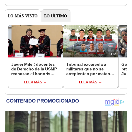
LO MÁS VISTO
LO ÚLTIMO
Javier Milei: docentes
Tribunal excarcela a
Gobie
de Derecho de la USMP
militares que no se
prom
rechazan el honoris
arrepienten por matanza
Junín
causa otorgado al
de cinco civiles
damn
LEER MÁS
LEER MÁS
presidente de Argentina
se qu