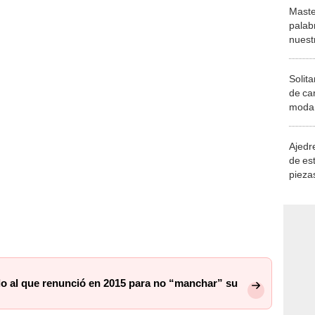
Maste
palab
nuest
Solita
de ca
moda.
demue
Ajedre
de es
piezas
consi
do al que renunció en 2015 para no “manchar” su