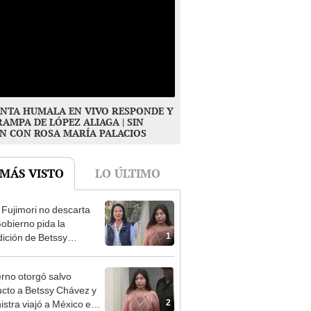
NTA HUMALA EN VIVO RESPONDE Y
RAMPA DE LÓPEZ ALIAGA | SIN
N CON ROSA MARÍA PALACIOS
 MÁS VISTO
LO ÚLTIMO
 Fujimori no descarta
obierno pida la
1
dición de Betssy
z: "Está dentro de
ras facultades"
rno otorgó salvo
cto a Betssy Chávez y
2
istra viajó a México en