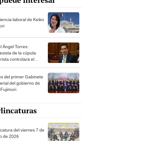
puede interesar
iencia laboral de Keiko
ori
l Ángel Torres:
esista de la cúpula
rista controlará el
r año del Senado
les del primer Gabinete
erial del gobierno de
 Fujimori
lincaturas
catura del viernes 7 de
o de 2026