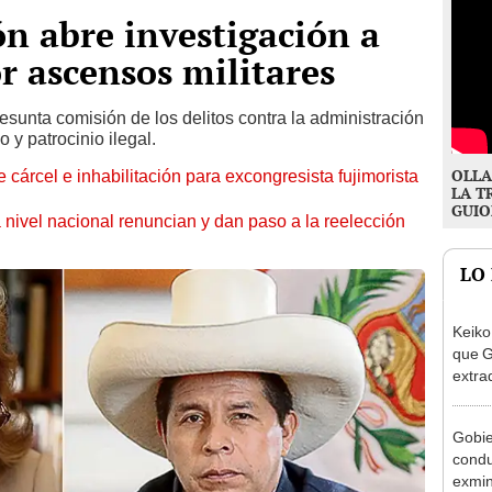
ón abre investigación a
r ascensos militares
esunta comisión de los delitos contra la administración
o y patrocinio ilegal.
OLLA
 cárcel e inhabilitación para excongresista fujimorista
LA T
GUIO
 nivel nacional renuncian y dan paso a la reelección
LO
Keiko
que G
extra
Cháve
nuest
Gobie
condu
exmin