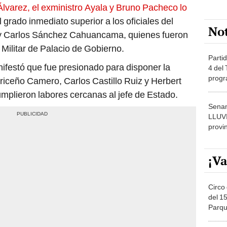
Álvarez, el exministro Ayala y Bruno Pacheco lo
grado inmediato superior a los oficiales del
No
 y Carlos Sánchez Cahuancama, quienes fueron
 Militar de Palacio de Gobierno.
Partid
festó que fue presionado para disponer la
4 del
progr
Briceño Camero, Carlos Castillo Ruiz y Herbert
dónde
mplieron labores cercanas al jefe de Estado.
Senam
LLUV
provi
¡Va
Circo 
del 15
Parqu
Migue