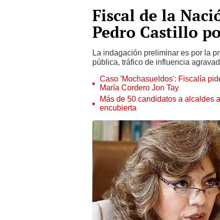
Fiscal de la Naci
Pedro Castillo po
La indagación preliminar es por la pr
pública, tráfico de influencia agravad
Caso 'Mochasueldos': Fiscalía pide
María Cordero Jon Tay
Más de 50 candidatos a alcaldes a
encubierta