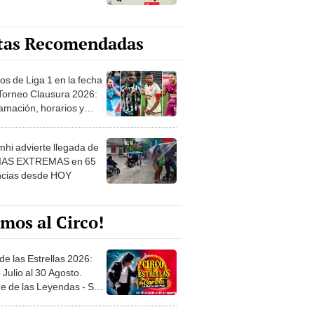
tas Recomendadas
os de Liga 1 en la fecha
 Torneo Clausura 2026:
amación, horarios y
 ver
hi advierte llegada de
IAS EXTREMAS en 65
ncias desde HOY
mos al Circo!
de las Estrellas 2026:
 Julio al 30 Agosto.
e de las Leyendas - San
l