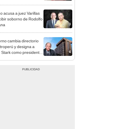
adrugada
o acusa a juez Varillas
cibir soborno de Rodolfo
3
ana
rno cambia directorio
troperú y designa a
4
r Stark como presidente
 empresa estatal