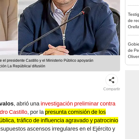
la m
Testig
de re
Orell
Gobie
de Pe
Olive
 el presidente Castillo y el Ministerio Público apoyarán
de la
ción La República/ difusión
Compartir
valos
, abrió una
investigación preliminar contra
dro Castillo
, por la
presunta comisión de los
ública, tráfico de influencia agravado y patrocinio
s supuestos ascensos irregulares en el Ejército y