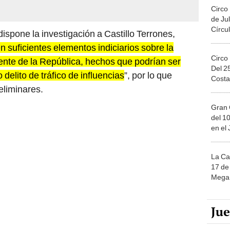
Circo
de Jul
Círcul
spone la investigación a Castillo Terrones,
en suficientes elementos indiciarios sobre la
Circo
dente de la República, hechos que podrían ser
Del 2
delito de tráfico de influencias
”, por lo que
Costa
eliminares.
Gran 
del 10
en el
La Ca
17 de 
Mega 
Ju