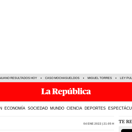
NUANO RESULTADOS HOY
CASO MOCHASUELDOS
MIGUEL TORRES
LEY PU
N
ECONOMÍA
SOCIEDAD
MUNDO
CIENCIA
DEPORTES
ESPECTÁCU
TE R
04 Ene 2022 | 21:05 h