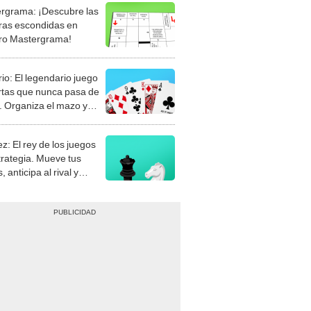
rgrama: ¡Descubre las
ras escondidas en
ro Mastergrama!
rio: El legendario juego
rtas que nunca pasa de
 Organiza el mazo y
stra tu habilidad.
z: El rey de los juegos
trategia. Mueve tus
, anticipa al rival y
gue el jaque mate.