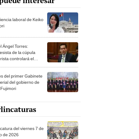
puede interesar
iencia laboral de Keiko
ori
l Ángel Torres:
esista de la cúpula
rista controlará el
r año del Senado
les del primer Gabinete
erial del gobierno de
 Fujimori
lincaturas
catura del viernes 7 de
o de 2026