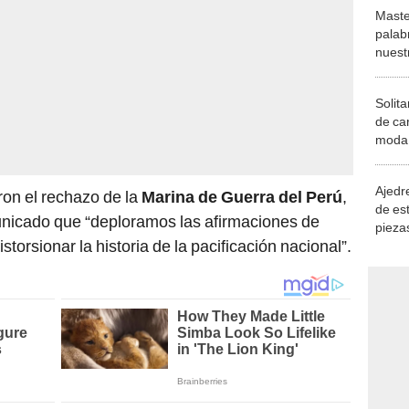
Maste
palab
nuest
Solita
de ca
moda.
demue
Ajedre
ron el rechazo de la
Marina de Guerra del Perú
,
de es
nicado que “deploramos las afirmaciones de
piezas
torsionar la historia de la pacificación nacional”.
consi