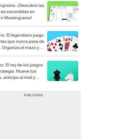
rgrama: ¡Descubre las
ras escondidas en
ro Mastergrama!
rio: El legendario juego
rtas que nunca pasa de
 Organiza el mazo y
stra tu habilidad.
z: El rey de los juegos
trategia. Mueve tus
, anticipa al rival y
gue el jaque mate.