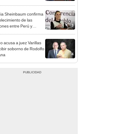
cción encubierta
ia Sheinbaum confirma
blecimiento de las
3
iones entre Perú y
o tras otorgarse
conducto para Betsy
o acusa a juez Varillas
ez
cibir soborno de Rodolfo
4
ana