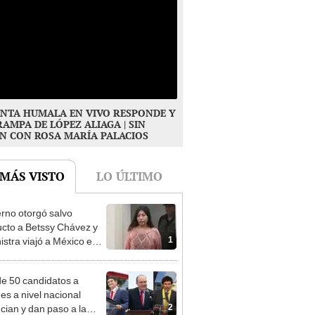
NTA HUMALA EN VIVO RESPONDE Y
RAMPA DE LÓPEZ ALIAGA | SIN
N CON ROSA MARÍA PALACIOS
 MÁS VISTO
LO ÚLTIMO
rno otorgó salvo
cto a Betssy Chávez y
1
istra viajó a México en
adrugada
e 50 candidatos a
des a nivel nacional
2
cian y dan paso a la