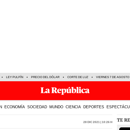
LEY PULPÍN
PRECIO DEL DÓLAR
CORTE DE LUZ
VIERNES 7 DE AGOSTO
N
ECONOMÍA
SOCIEDAD
MUNDO
CIENCIA
DEPORTES
ESPECTÁCU
TE R
28 Dic 2021 | 10:26 h