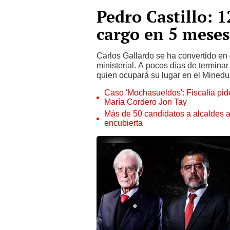
Pedro Castillo: 1
cargo en 5 meses
Carlos Gallardo se ha convertido en
ministerial. A pocos días de termina
quien ocupará su lugar en el Minedu
Caso 'Mochasueldos': Fiscalía pide
María Cordero Jon Tay
Más de 50 candidatos a alcaldes a
encubierta