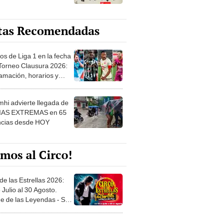
tas Recomendadas
os de Liga 1 en la fecha
 Torneo Clausura 2026:
amación, horarios y
 ver
hi advierte llegada de
IAS EXTREMAS en 65
ncias desde HOY
mos al Circo!
de las Estrellas 2026:
 Julio al 30 Agosto.
e de las Leyendas - San
l