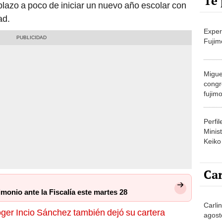
Te 
lazo a poco de iniciar un nuevo año escolar con
ad.
Exper
Fujim
Migue
congr
fujimo
prime
Perfi
Minist
Keiko
Car
imonio ante la Fiscalía este martes 28
Carlin
ger Incio Sánchez también dejó su cartera
agost