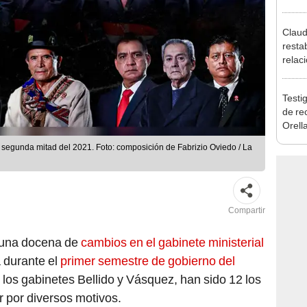
reele
Claud
resta
relac
Mexic
salvo
Testig
Cháv
de re
Orell
 segunda mitad del 2021. Foto: composición de Fabrizio Oviedo / La
Compartir
, una docena de
cambios en el gabinete ministerial
 durante el
primer semestre de gobierno del
e los gabinetes Bellido y Vásquez, han sido 12 los
r por diversos motivos.