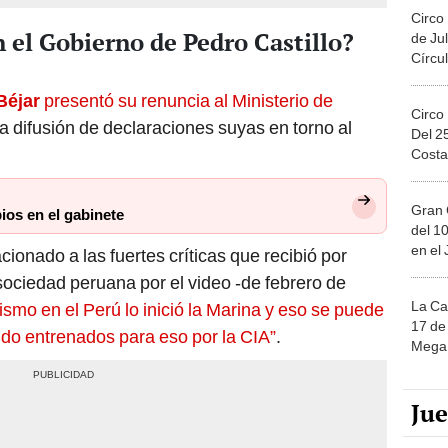
Circo
 el Gobierno de Pedro Castillo?
de Jul
Círcul
Béjar
presentó su renuncia al Ministerio de
Circo
la difusión de declaraciones suyas en torno al
Del 2
Costa
Gran 
ios en el gabinete
del 10
en el
cionado a las fuertes críticas que recibió por
sociedad peruana por el video -de febrero de
La Ca
rismo en el Perú lo inició la Marina y eso se puede
17 de 
do entrenados para eso por la CIA”
.
Mega 
Ju