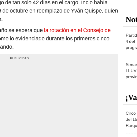
go de tan solo 42 días en el cargo. Incio había
6 de octubre en reemplazo de Yván Quispe, quien
No
o.
 año se espera que
la rotación en el Consejo de
Partid
mo lo evidenciado durante los primeros cinco
4 del
mando.
progr
dónde
Senam
LLUV
provi
¡Va
Circo 
del 15
Parqu
Migue