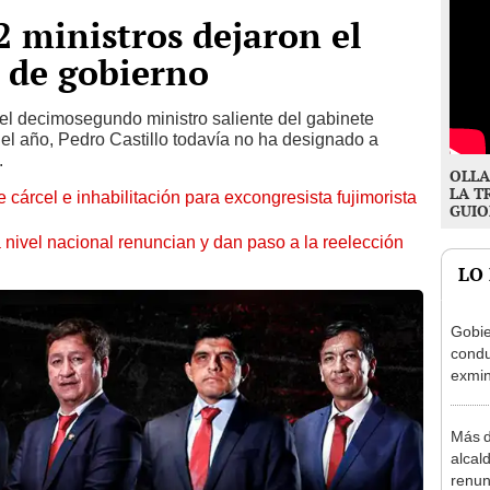
2 ministros dejaron el
 de gobierno
 el decimosegundo ministro saliente del gabinete
r el año, Pedro Castillo todavía no ha designado a
.
OLLA
LA T
 cárcel e inhabilitación para excongresista fujimorista
GUIO
 nivel nacional renuncian y dan paso a la reelección
LO
Gobie
condu
exmin
la m
Más d
alcal
renun