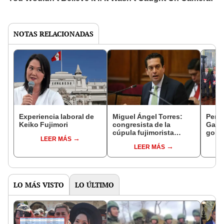
NOTAS RELACIONADAS
Experiencia laboral de
Miguel Ángel Torres:
Perfi
Keiko Fujimori
congresista de la
Gabin
cúpula fujimorista
gobi
LEER MÁS
controlará el primer año
Fujim
LEER MÁS
del Senado
LO MÁS VISTO
LO ÚLTIMO