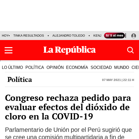
HOY
TINKA RESULTADOS
ALEJANDRO TOLEDO
KENJI FUJIMORI
PRECIO
LO ÚLTIMO
POLÍTICA
OPINIÓN
ECONOMÍA
SOCIEDAD
MUNDO
CIE
Política
07 May 2021 | 22:11 h
Congreso rechaza pedido para
evaluar efectos del dióxido de
cloro en la COVID-19
Parlamentario de Unión por el Perú sugirió que
se cree una comisión multipartidaria a fin de