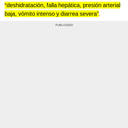
“deshidratación, falla hepática, presión arterial
baja, vómito intenso y diarrea severa”
.