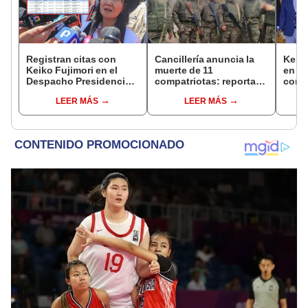
Registran citas con
Cancillería anuncia la
Keiko
Keiko Fujimori en el
muerte de 11
en Pa
Despacho Presidencial
compatriotas: reportan
con 
mientras ella estaba de
114 desaparecidos y 3
Patri
LEER MÁS
LEER MÁS
viaje
capturados por Ucrania