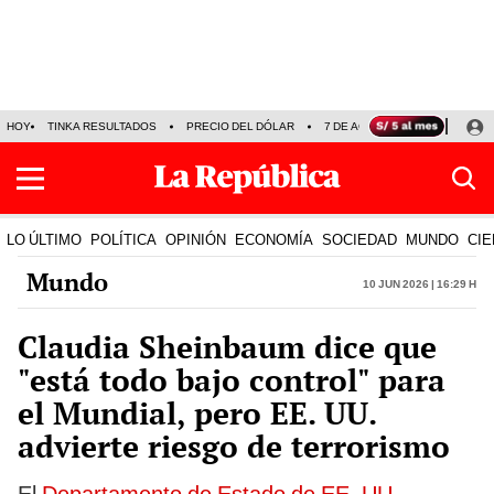
HOY
TINKA RESULTADOS
PRECIO DEL DÓLAR
7 DE AGOSTO
OLLANTA H
LO ÚLTIMO
POLÍTICA
OPINIÓN
ECONOMÍA
SOCIEDAD
MUNDO
CIE
Mundo
10 Jun 2026 | 16:29 h
Claudia Sheinbaum dice que
"está todo bajo control" para
el Mundial, pero EE. UU.
advierte riesgo de terrorismo