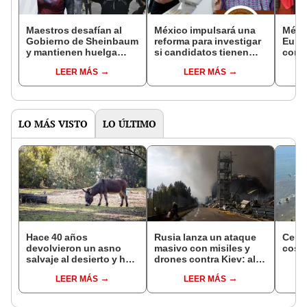
Maestros desafían al
México impulsará una
Méxic
Gobierno de Sheinbaum
reforma para investigar
Euro
y mantienen huelga
si candidatos tienen
comer
indefinida a días del
vínculos con el crimen
aranc
LEER MÁS
LEER MÁS
Mundial 2026 en México
organizado antes de las
pres
elecciones
LO MÁS VISTO
LO ÚLTIMO
Hace 40 años
Rusia lanza un ataque
Ceuta
devolvieron un asno
masivo con misiles y
costa
salvaje al desierto y hoy
drones contra Kiev: al
está ayudando a
menos 21 muertos y
LEER MÁS
LEER MÁS
reforestar el ecosistema
más de 50 heridos
de forma natural