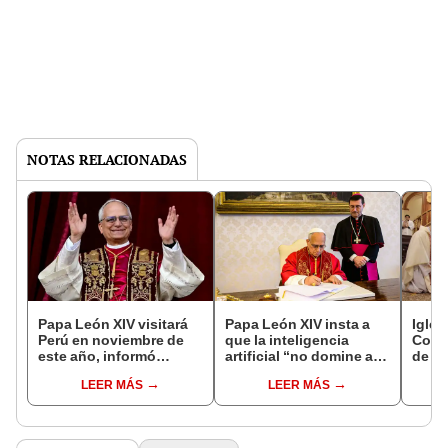
NOTAS RELACIONADAS
Papa León XIV visitará
Papa León XIV insta a
Igles
Perú en noviembre de
que la inteligencia
Comu
este año, informó
artificial “no domine al
de Ca
Presidencia
ser humano” en su
abuso
LEER MÁS
LEER MÁS
primera encíclica