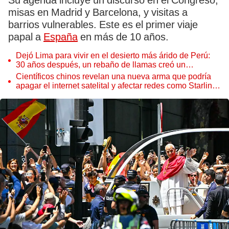
Su agenda incluye un discurso en el Congreso,
misas en Madrid y Barcelona, y visitas a
barrios vulnerables. Este es el primer viaje
papal a
España
en más de 10 años.
Dejó Lima para vivir en el desierto más árido de Perú:
30 años después, un rebaño de llamas creó un
sorprendente ecosistema
Científicos chinos revelan una nueva arma que podría
apagar el internet satelital y afectar redes como Starlink
de Elon Musk