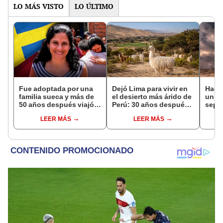
LO MÁS VISTO
LO ÚLTIMO
Fue adoptada por una
Dejó Lima para vivir en
Hace
familia sueca y más de
el desierto más árido de
un vo
50 años después viajó a
Perú: 30 años después,
sepul
Sudamérica en busca de
un rebaño de llamas
prov
LEER MÁS
LEER MÁS
sus raíces: "Encontré
creó un sorprendente
veran
esa parte faltante"
ecosistema
histo
moni