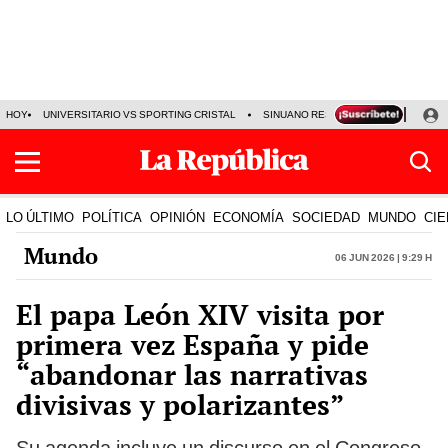
HOY
UNIVERSITARIO VS SPORTING CRISTAL
SINUANO RESULTADOS HOY
CA
LO ÚLTIMO
POLÍTICA
OPINIÓN
ECONOMÍA
SOCIEDAD
MUNDO
CIE
Mundo
06 Jun 2026 | 9:29 h
El papa León XIV visita por
primera vez España y pide
“abandonar las narrativas
divisivas y polarizantes”