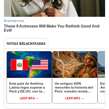
NOTAS RELACIONADAS
Este país de América
Un antiguo ADN
Este 
Latina logra superar a
reescribe la historia del
Amér
Perú y EE.UU. con la
Perú: estudio revela
compe
bandera más hermosa
migraciones costeras
mode
LEER MÁS
LEER MÁS
del mundo: la respuesta
de más de 700 km siglos
indus
te sorprenderá
antes de los incas
2030