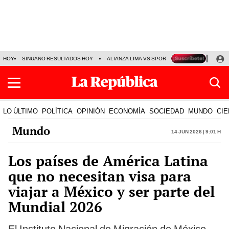
HOY
SINUANO RESULTADOS HOY
ALIANZA LIMA VS SPORT BOYS
JORGE MES
LO ÚLTIMO
POLÍTICA
OPINIÓN
ECONOMÍA
SOCIEDAD
MUNDO
CIE
Mundo
14 Jun 2026 | 9:01 h
Los países de América Latina
que no necesitan visa para
viajar a México y ser parte del
Mundial 2026