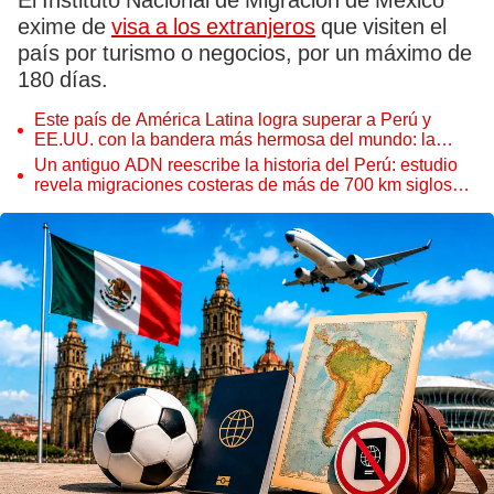
El Instituto Nacional de Migración de México
exime de
visa a los extranjeros
que visiten el
país por turismo o negocios, por un máximo de
180 días.
Este país de América Latina logra superar a Perú y
EE.UU. con la bandera más hermosa del mundo: la
respuesta te sorprenderá
Un antiguo ADN reescribe la historia del Perú: estudio
revela migraciones costeras de más de 700 km siglos
antes de los incas