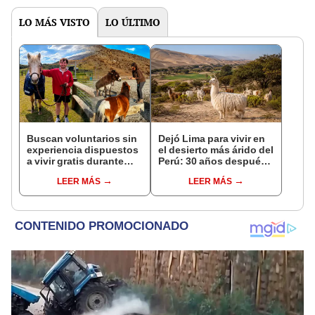
LO MÁS VISTO
LO ÚLTIMO
Buscan voluntarios sin
Dejó Lima para vivir en
experiencia dispuestos
el desierto más árido del
a vivir gratis durante
Perú: 30 años después,
una semana: para
su rebaño de llamas
LEER MÁS
LEER MÁS
cuidar caballos, burros
creó un sorprendente
y otros animales
ecosistema
rescatados en un
refugio por 2 horas