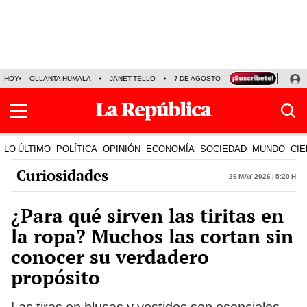
HOY
OLLANTA HUMALA
JANET TELLO
7 DE AGOSTO
TINKA RESULTADOS
LO ÚLTIMO
POLÍTICA
OPINIÓN
ECONOMÍA
SOCIEDAD
MUNDO
CIE
Curiosidades
26 May 2026 | 5:20 h
¿Para qué sirven las tiritas en
la ropa? Muchos las cortan sin
conocer su verdadero
propósito