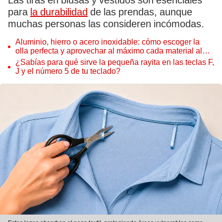
Las tiras en blusas y vestidos son esenciales
para
la durabilidad
de las prendas, aunque
muchas personas las consideren incómodas.
Aluminio, hierro o acero inoxidable: cómo escoger la
olla perfecta y aprovechar al máximo cada material al
cocinar
¿Sabías para qué sirve la pequeña rayita en las teclas F,
J y el número 5 de tu teclado?