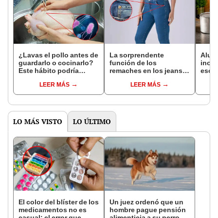
¿Lavas el pollo antes de
La sorprendente
Alumi
guardarlo o cocinarlo?
función de los
inox
Este hábito podría
remaches en los jeans
escog
enfermar a tu familia sin
que casi nadie conoce
y ap
LEER MÁS
LEER MÁS
que lo notes
cada 
LO MÁS VISTO
LO ÚLTIMO
El color del blíster de los
Un juez ordenó que un
medicamentos no es
hombre pague pensión
casual: el error que
alimenticia a su perro