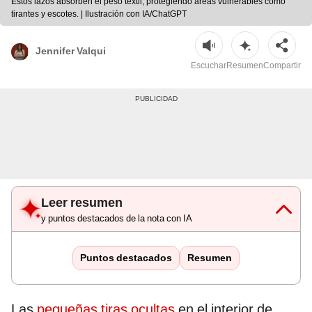
Estos lazos absorben el peso textil, protegiendo áreas vulnerables como
tirantes y escotes. | Ilustración con IA/ChatGPT
Jennifer Valqui
Escuchar
Resumen
Compartir
Leer resumen
y puntos destacados de la nota con IA
Puntos destacados
Resumen
Las
pequeñas tiras ocultas
en el interior de