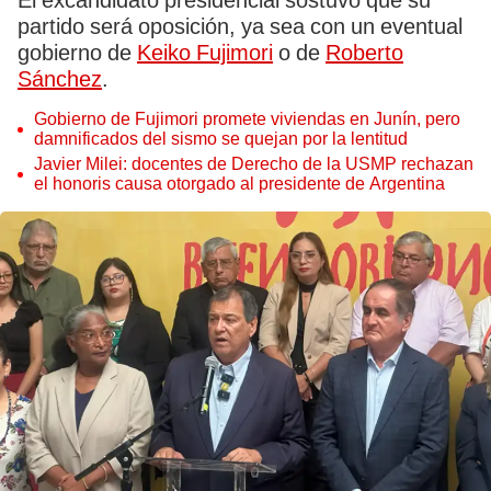
El excandidato presidencial sostuvo que su
partido será oposición, ya sea con un eventual
gobierno de
Keiko Fujimori
o de
Roberto
Sánchez
.
Gobierno de Fujimori promete viviendas en Junín, pero
damnificados del sismo se quejan por la lentitud
Javier Milei: docentes de Derecho de la USMP rechazan
el honoris causa otorgado al presidente de Argentina