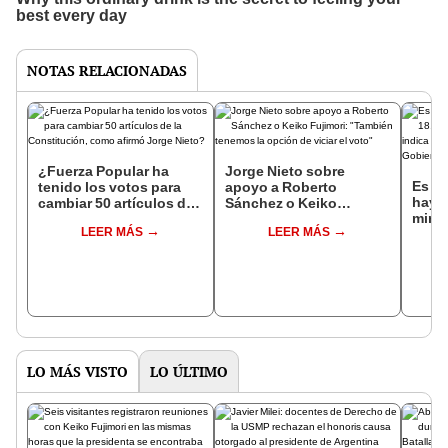
NOTAS RELACIONADAS
¿Fuerza Popular ha
Jorge Nieto sobre
Es fa
tenido los votos para
apoyo a Roberto
haya
cambiar 50 artículos de
Sánchez o Keiko
mine
la Constitución, como
Fujimori: "También
LEER MÁS
LEER MÁS
indic
afirmó Jorge Nieto?
tenemos la opción de
Parti
viciar el voto"
Gobi
LO MÁS VISTO
LO ÚLTIMO