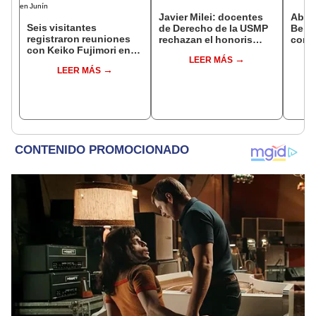
Javier Milei: docentes
Abuc
Seis visitantes
de Derecho de la USMP
Bein
registraron reuniones
rechazan el honoris
conm
con Keiko Fujimori en
causa otorgado al
Batal
LEER MÁS
las mismas horas que la
presidente de Argentina
LEER MÁS
presidenta se
encontraba en Junín