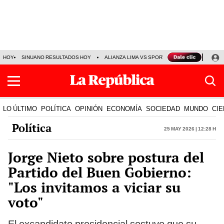
HOY
SINUANO RESULTADOS HOY
ALIANZA LIMA VS SPORT BOYS
JORGE MES
LO ÚLTIMO
POLÍTICA
OPINIÓN
ECONOMÍA
SOCIEDAD
MUNDO
CIE
Política
25 May 2026 | 12:28 h
Jorge Nieto sobre postura del
Partido del Buen Gobierno:
"Los invitamos a viciar su
voto"