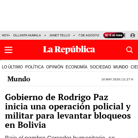
HOY
OLLANTA HUMALA
JANET TELLO
7 DE AGOSTO
TINKA RESULTADOS
LO ÚLTIMO
POLÍTICA
OPINIÓN
ECONOMÍA
SOCIEDAD
MUNDO
CIE
Mundo
16 May 2026 | 11:27 h
Gobierno de Rodrigo Paz
inicia una operación policial y
militar para levantar bloqueos
en Bolivia