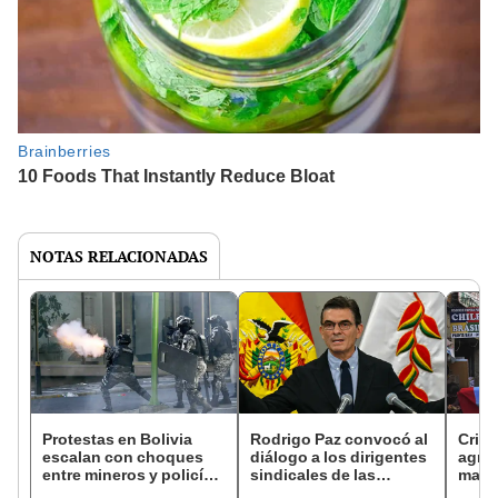
NOTAS RELACIONADAS
Protestas en Bolivia
Rodrigo Paz convocó al
Crisi
escalan con choques
diálogo a los dirigentes
agra
entre mineros y policías
sindicales de las
maest
en medio de crisis
organizaciones que
turis