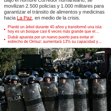
Bajo el nombre Corredor humanitario, se
movilizan 2.500 policías y 1.000 militares para
garantizar el tránsito de alimentos y medicinas
hacia
La Paz
, en medio de la crisis.
Plantó un árbol durante 40 años y transformó una isla:
hoy es un bosque casi 6 veces más grande que el
Parque de las Leyendas
Dubái apuesta por un nuevo puerto para evitar el
estrecho de Ormuz: aumentará 13% su capacidad y
reforzará el comercio mundial