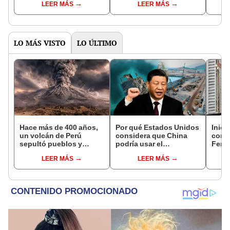
LEER MÁS
LEER MÁS
política y social
bloquean más de 50
Paz
vías de Bolivia
LO MÁS VISTO
LO ÚLTIMO
Hace más de 400 años,
Por qué Estados Unidos
Inici
un volcán de Perú
considera que China
contr
sepultó pueblos y
podría usar el
Fern
provocó uno de los
Megapuerto de Chancay
corru
LEER MÁS
LEER MÁS
veranos más fríos de la
para fines militares
causa
historia: sigue bajo
judic
monitoreo