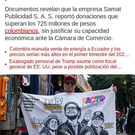
Documentos revelan que la empresa Samat
Publicidad S. A. S. reportó donaciones que
superan los 725 millones de pesos
colombianos
, sin justificar su capacidad
económica ante la Cámara de Comercio.
Colombia reanuda venta de energía a Ecuador y los
precios serían más altos en el primer trimestre del 2027,
según Cenace
Exabogado personal de Trump asume como fiscal
general de EE. UU. pese a posible politización del
Departamento de Justicia