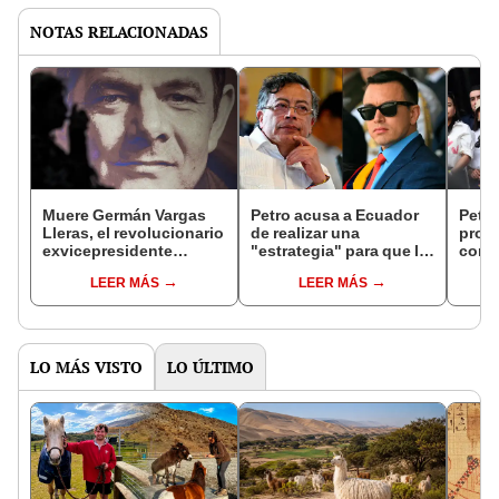
NOTAS RELACIONADAS
Muere Germán Vargas
Petro acusa a Ecuador
Petro
Lleras, el revolucionario
de realizar una
prop
exvicepresidente
"estrategia" para que la
const
colombiano y opositor
extrema derecha de
fecha
LEER MÁS
LEER MÁS
acérrimo de Gustavo
Uribe gane las
al n
Petro
elecciones colombianas
LO MÁS VISTO
LO ÚLTIMO