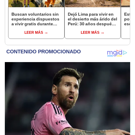
Buscan voluntarios sin
Dejó Lima para vivir en
Esta 
experiencia dispuestos
el desierto más árido del
por l
a vivir gratis durante
Perú: 30 años después,
escar
una semana: para
su rebaño de llamas
en un
LEER MÁS
LEER MÁS
cuidar caballos, burros
creó un sorprendente
antig
y otros animales
ecosistema
respu
rescatados en un
sorp
refugio por 2 horas