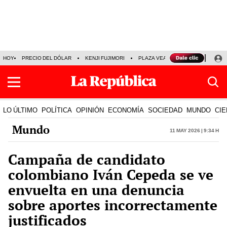
HOY
PRECIO DEL DÓLAR
KENJI FUJIMORI
PLAZA VEA
FERIADOS
KE
LO ÚLTIMO
POLÍTICA
OPINIÓN
ECONOMÍA
SOCIEDAD
MUNDO
CIE
Mundo
11 May 2026 | 9:34 h
Campaña de candidato
colombiano Iván Cepeda se ve
envuelta en una denuncia
sobre aportes incorrectamente
justificados