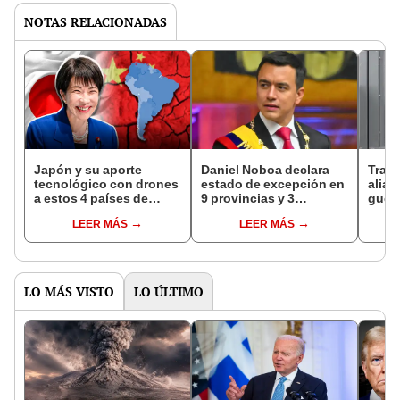
NOTAS RELACIONADAS
Japón y su aporte
Daniel Noboa declara
Trasl
tecnológico con drones
estado de excepción en
alias 
a estos 4 países de
9 provincias y 3
guerr
América Latina para
municipios de Ecuador
Emira
LEER MÁS
LEER MÁS
vigilar sus mares y
ante el aumento de la
asesi
frenar la pesca ilegal
violencia
milit
china
LO MÁS VISTO
LO ÚLTIMO