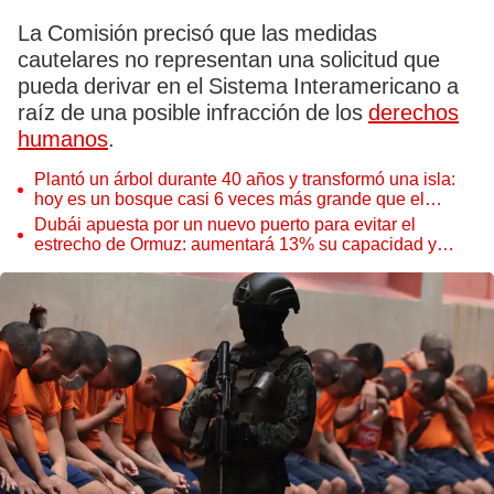
La Comisión precisó que las medidas
cautelares no representan una solicitud que
pueda derivar en el Sistema Interamericano a
raíz de una posible infracción de los
derechos
humanos
.
Plantó un árbol durante 40 años y transformó una isla:
hoy es un bosque casi 6 veces más grande que el
Parque de las Leyendas
Dubái apuesta por un nuevo puerto para evitar el
estrecho de Ormuz: aumentará 13% su capacidad y
reforzará el comercio mundial