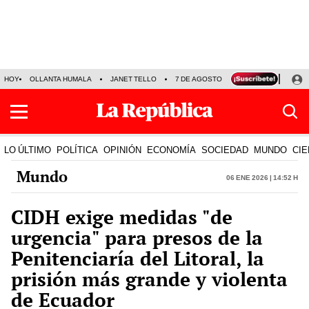
HOY
OLLANTA HUMALA
JANET TELLO
7 DE AGOSTO
TINKA RESULTADOS
LO ÚLTIMO
POLÍTICA
OPINIÓN
ECONOMÍA
SOCIEDAD
MUNDO
CIE
Mundo
06 Ene 2026 | 14:52 h
CIDH exige medidas "de
urgencia" para presos de la
Penitenciaría del Litoral, la
prisión más grande y violenta
de Ecuador