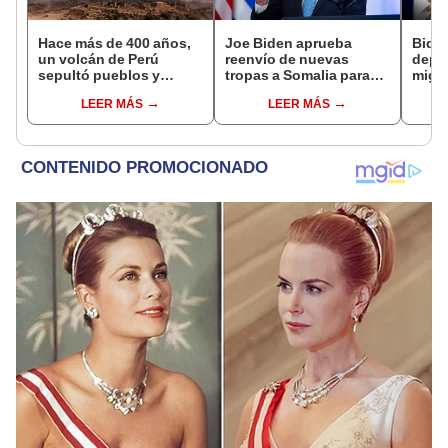
Hace más de 400 años,
Joe Biden aprueba
Bide
un volcán de Perú
reenvío de nuevas
depo
sepultó pueblos y
tropas a Somalia para
migra
provocó uno de los
luchar contra filial de Al
super
LEER MÁS
LEER MÁS
veranos más fríos de la
Qaeda
expul
historia: sigue bajo
pers
monitoreo