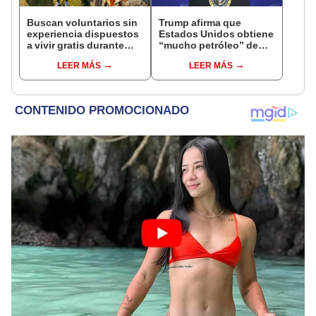
Buscan voluntarios sin
Trump afirma que
experiencia dispuestos
Estados Unidos obtiene
a vivir gratis durante
“mucho petróleo” de
una semana: para
Venezuela tras la caída
LEER MÁS
LEER MÁS
cuidar caballos, burros
de Nicolás Maduro
y otros animales
rescatados en un
refugio por 2 horas