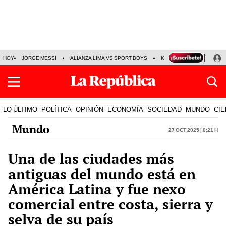
HOY
JORGE MESSI
ALIANZA LIMA VS SPORT BOYS
KENJI FUJIMORI
PRE
LO ÚLTIMO
POLÍTICA
OPINIÓN
ECONOMÍA
SOCIEDAD
MUNDO
CIE
Mundo
27 Oct 2025 | 0:21 h
Una de las ciudades más
antiguas del mundo está en
América Latina y fue nexo
comercial entre costa, sierra y
selva de su país