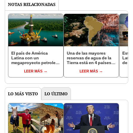
NOTAS RELACIONADAS
El país de América
Una de las mayores
Este 
Latina con un
reservas de agua de la
Latin
megaproyecto petrolero
Tierra está en 4 países
de la
cerca del Amazonas que
de América Latina:
de mi
LEER MÁS
LEER MÁS
recaudaría US$200.000
profundidad supera los
mundo
millones en el futuro
1.500 metros
y cob
LO MÁS VISTO
LO ÚLTIMO