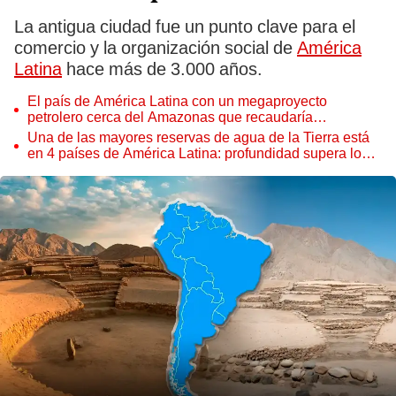
La antigua ciudad fue un punto clave para el
comercio y la organización social de
América
Latina
hace más de 3.000 años.
El país de América Latina con un megaproyecto
petrolero cerca del Amazonas que recaudaría
US$200.000 millones en el futuro
Una de las mayores reservas de agua de la Tierra está
en 4 países de América Latina: profundidad supera los
1.500 metros