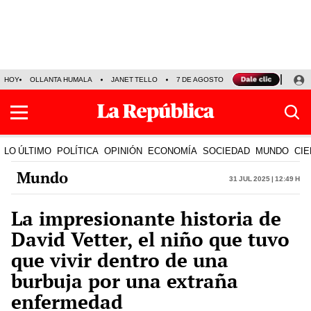
HOY
OLLANTA HUMALA
JANET TELLO
7 DE AGOSTO
TINKA RESULTADOS
LO ÚLTIMO
POLÍTICA
OPINIÓN
ECONOMÍA
SOCIEDAD
MUNDO
CIE
Mundo
31 Jul 2025 | 12:49 h
La impresionante historia de
David Vetter, el niño que tuvo
que vivir dentro de una
burbuja por una extraña
enfermedad