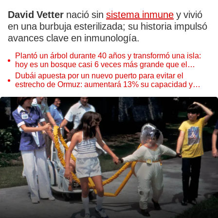
David Vetter
nació sin
sistema inmune
y vivió
en una burbuja esterilizada; su historia impulsó
avances clave en inmunología.
Plantó un árbol durante 40 años y transformó una isla:
hoy es un bosque casi 6 veces más grande que el
Parque de las Leyendas
Dubái apuesta por un nuevo puerto para evitar el
estrecho de Ormuz: aumentará 13% su capacidad y
reforzará el comercio mundial