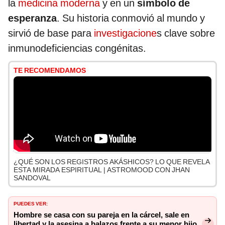
la
medicina moderna
y en un
símbolo de
esperanza
. Su historia conmovió al mundo y
sirvió de base para
investigacione
s clave sobre
inmunodeficiencias congénitas.
TE RECOMENDAMOS
¿QUÉ SON LOS REGISTROS AKÁSHICOS? LO QUE REVELA
ESTA MIRADA ESPIRITUAL | ASTROMOOD CON JHAN
SANDOVAL
PUEDES VER:
Hombre se casa con su pareja en la cárcel, sale en
libertad y la asesina a balazos frente a su menor hijo