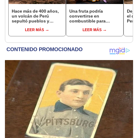
Hace más de 400 años,
Una fruta podría
Dejó 
un volcán de Perú
convertirse en
el de
sepultó pueblos y
combustible para
Perú:
provocó uno de los
aviones: este país de
un re
LEER MÁS
LEER MÁS
veranos más fríos de la
América Latina invertirá
creó
historia: sigue bajo
US$3.000 millones en el
ecos
monitoreo
plan