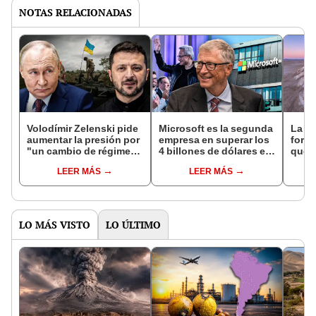
NOTAS RELACIONADAS
Volodímir Zelenski pide
Microsoft es la segunda
La i
aumentar la presión por
empresa en superar los
form
"un cambio de régimen
4 billones de dólares en
que 
en Rusia" tras letal
valor bursátil después
bajo
LEER MÁS
LEER MÁS
bombardeo en Kiev
de Nvidia
y ho
atrac
LO MÁS VISTO
LO ÚLTIMO