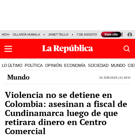
HOY
OLLANTA HUMALA
JANET TELLO
7 DE AGOSTO
TINKA RESULTADOS
LO ÚLTIMO
POLÍTICA
OPINIÓN
ECONOMÍA
SOCIEDAD
MUNDO
CIE
Mundo
10 Jun 2025 | 21:49 h
Violencia no se detiene en
Colombia: asesinan a fiscal de
Cundinamarca luego de que
retirara dinero en Centro
Comercial