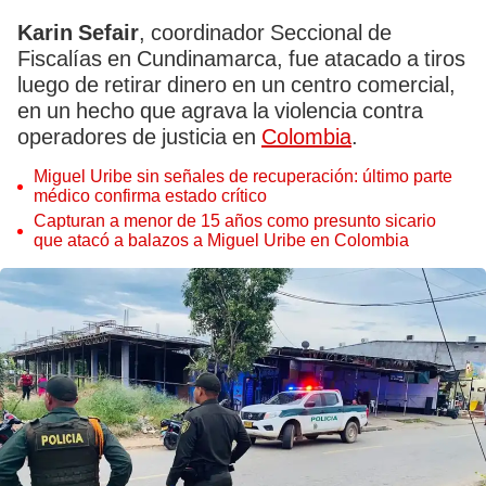
Karin Sefair
, coordinador Seccional de
Fiscalías en Cundinamarca, fue atacado a tiros
luego de retirar dinero en un centro comercial,
en un hecho que agrava la violencia contra
operadores de justicia en
Colombia
.
Miguel Uribe sin señales de recuperación: último parte
médico confirma estado crítico
Capturan a menor de 15 años como presunto sicario
que atacó a balazos a Miguel Uribe en Colombia