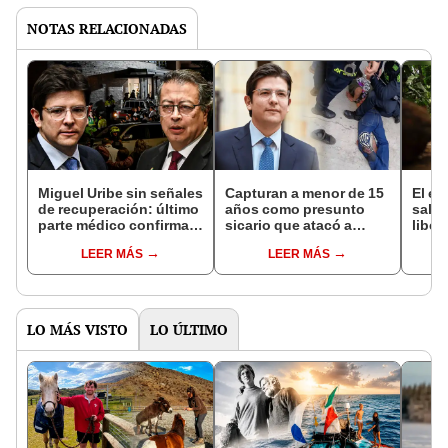
NOTAS RELACIONADAS
Miguel Uribe sin señales
Capturan a menor de 15
El e
de recuperación: último
años como presunto
salió
parte médico confirma
sicario que atacó a
liber
estado crítico
balazos a Miguel Uribe
ahora
LEER MÁS
LEER MÁS
en Colombia
bosq
la Pa
LO MÁS VISTO
LO ÚLTIMO