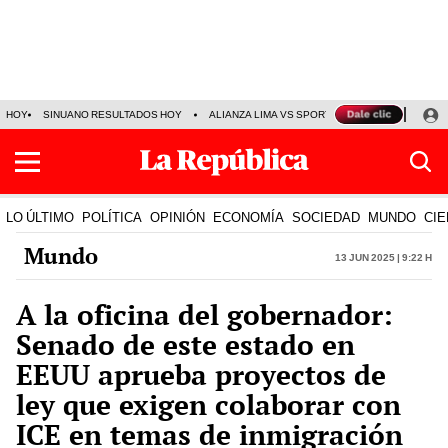
HOY
SINUANO RESULTADOS HOY
ALIANZA LIMA VS SPORT BOYS
JORGE MES
LO ÚLTIMO
POLÍTICA
OPINIÓN
ECONOMÍA
SOCIEDAD
MUNDO
CIE
Mundo
13 Jun 2025 | 9:22 h
A la oficina del gobernador:
Senado de este estado en
EEUU aprueba proyectos de
ley que exigen colaborar con
ICE en temas de inmigración