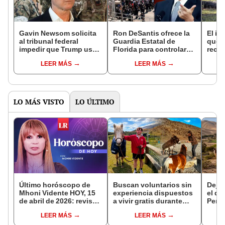
Gavin Newsom solicita
Ron DeSantis ofrece la
El in
al tribunal federal
Guardia Estatal de
que l
impedir que Trump use
Florida para controlar
recur
la Guardia Nacional y
las protestas contra la
la na
LEER MÁS
LEER MÁS
Marines en las redadas
ley de inmigración en
reint
de inmigración en
California
asno 
California
convi
en un
vida
LO MÁS VISTO
LO ÚLTIMO
Último horóscopo de
Buscan voluntarios sin
Dejó 
Mhoni Vidente HOY, 15
experiencia dispuestos
el de
de abril de 2026: revisa
a vivir gratis durante
Perú:
las predicciones de tu
una semana: para
su re
LEER MÁS
LEER MÁS
signo y entérate si te
cuidar caballos, burros
creó
espera un día
y otros animales
ecos