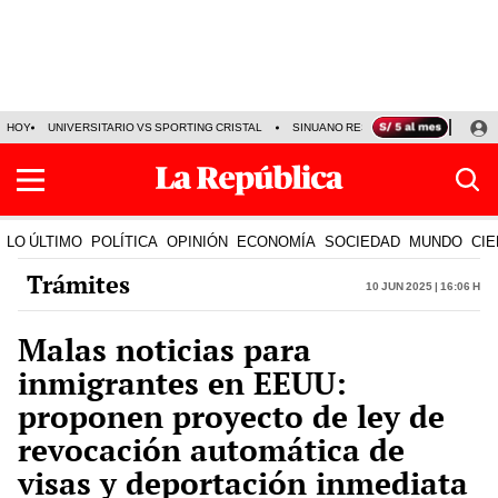
HOY
UNIVERSITARIO VS SPORTING CRISTAL
SINUANO RESULTADOS HOY
CA
LO ÚLTIMO
POLÍTICA
OPINIÓN
ECONOMÍA
SOCIEDAD
MUNDO
CIE
Trámites
10 Jun 2025 | 16:06 h
Malas noticias para
inmigrantes en EEUU:
proponen proyecto de ley de
revocación automática de
visas y deportación inmediata