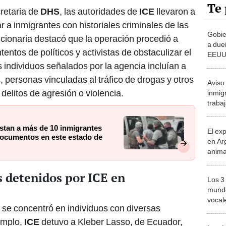
Te 
retaria de
DHS
, las autoridades de
ICE
llevaron a
r a inmigrantes con historiales criminales de las
Gobie
ncionaria destacó que la operación procedió a
a due
entos de políticos y activistas de obstaculizar el
EEUU 
inmig
os individuos señalados por la agencia incluían a
en tu
 personas vinculadas al tráfico de drogas y otros
Aviso
elitos de agresión o violencia.
inmig
traba
resta
casa 
stan a más de 10 inmigrantes
El ex
redad
documentos en este estado de
en Ar
anima
bosqu
Patag
os detenidos por ICE en
Los 3
mundo
vocal
se concentró en individuos con diversas
Améri
emplo,
ICE
detuvo a Kleber Lasso, de Ecuador,