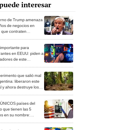
puede interesar
rno de Trump amenaza
ños de negocios en
que contraten
rantes: "Espera al ICE
s puertas"
 importante para
rantes en EEUU: piden a
jadores de este
urante regresar a su
para prevenir una
perimento que salió mal
a de ICE
gentina: liberaron este
l y ahora destruye los
es milenarios de la
onia
 ÚNICOS países del
 que tienen las 5
es en su nombre:
ca cuenta con uno