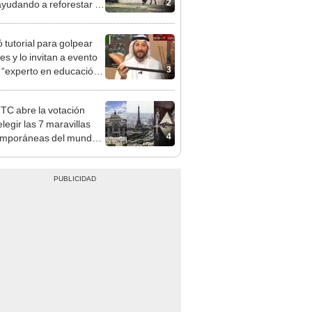
2
ayudando a reforestar el
stema de forma natural
 tutorial para golpear
es y lo invitan a evento
3
“experto en educación”
EO]
TC abre la votación
legir las 7 maravillas
4
emporáneas del mundo
articipación del público