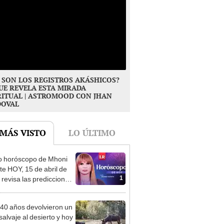
 SON LOS REGISTROS AKÁSHICOS?
UE REVELA ESTA MIRADA
RITUAL | ASTROMOOD CON JHAN
DOVAL
 MÁS VISTO
LO ÚLTIMO
o horóscopo de Mhoni
te HOY, 15 de abril de
1
 revisa las predicciones
signo y entérate si te
a un día afortunado
40 años devolvieron un
salvaje al desierto y hoy