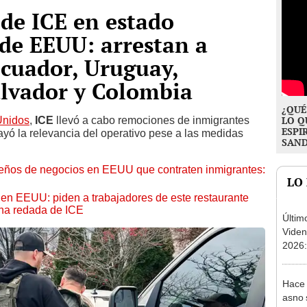
de ICE en estado
 de EEUU: arrestan a
cuador, Uruguay,
alvador y Colombia
¿QUÉ
Unidos
,
ICE
llevó a cabo remociones de inmigrantes
LO Q
ESPI
rayó la relevancia del operativo pese a las medidas
SAN
ños de negocios en EEUU que contraten inmigrantes:
LO
 en EEUU: piden a trabajadores de este restaurante
una redada de ICE
Últim
Viden
2026:
de tu 
esper
Hace 
asno 