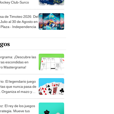
 Jockey Club-Surco
sa de Timoteo 2026: Del
Julio al 30 de Agosto en
Plaza - Independencia
egos
rgrama: ¡Descubre las
ras escondidas en
ro Mastergrama!
rio: El legendario juego
rtas que nunca pasa de
 Organiza el mazo y
stra tu habilidad.
z: El rey de los juegos
trategia. Mueve tus