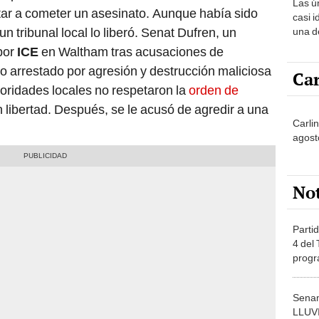
Las ú
tar a cometer un asesinato. Aunque había sido
casi i
n tribunal local lo liberó. Senat Dufren, un
una d
muy s
 por
ICE
en Waltham tras acusaciones de
o arrestado por agresión y destrucción maliciosa
Car
oridades locales no respetaron la
orden de
n libertad. Después, se le acusó de agredir a una
Carli
agost
No
Partid
4 del
progr
dónde
Senam
LLUV