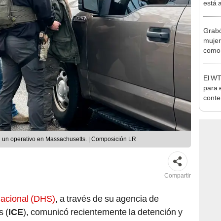
está 
ecosi
Grabó
mujer
como 
[VID
El WT
para e
cont
con p
 un operativo en Massachusetts. | Composición LR
Compartir
acional (DHS)
, a través de su agencia de
s (
ICE
), comunicó recientemente la detención y