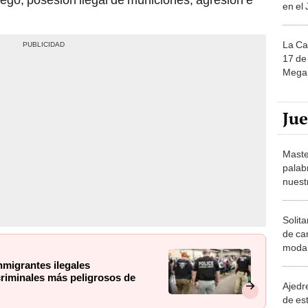
en el
La Ca
17 de 
Mega 
Ju
Maste
palab
nuest
Solita
de ca
moda.
demue
nmigrantes ilegales
criminales más peligrosos de
Ajedre
de es