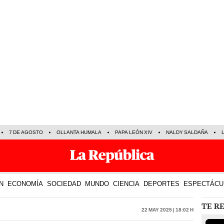
7 DE AGOSTO
OLLANTA HUMALA
PAPA LEÓN XIV
NALDY SALDAÑA
N
ECONOMÍA
SOCIEDAD
MUNDO
CIENCIA
DEPORTES
ESPECTÁCU
TE R
22 May 2025 | 18:02 h