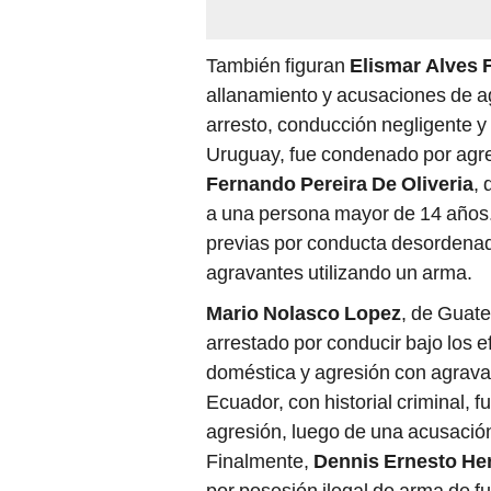
También figuran
Elismar Alves F
allanamiento y acusaciones de agr
arresto, conducción negligente y 
Uruguay, fue condenado por agre
Fernando Pereira De Oliveria
, 
a una persona mayor de 14 años
previas por conducta desordenada
agravantes utilizando un arma.
Mario Nolasco Lopez
, de Guate
arrestado por conducir bajo los e
doméstica y agresión con agravan
Ecuador, con historial criminal,
agresión, luego de una acusación 
Finalmente,
Dennis Ernesto He
por posesión ilegal de arma de f