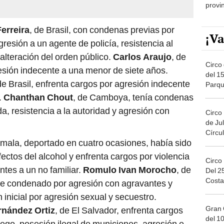
provi
erreira
, de Brasil, con condenas previas por
¡Va
esión a un agente de policía, resistencia al
alteración del orden público.
Carlos Araujo
, de
Circo 
sión indecente a una menor de siete años.
del 15
de Brasil, enfrenta cargos por agresión indecente
Parqu
Migue
.
Chanthan Chout
, de Camboya, tenía condenas
, resistencia a la autoridad y agresión con
Circo
de Jul
Círcul
mala, deportado en cuatro ocasiones, había sido
fectos del alcohol y enfrenta cargos por violencia
Circo
tes a un no familiar.
Romulo Ivan Morocho
, de
Del 2
Costa
 fue condenado por agresión con agravantes y
inicial por agresión sexual y secuestro.
Gran 
rnández Ortiz
, de El Salvador, enfrenta cargos
del 10
uego, posesión ilegal de municiones, agresión e