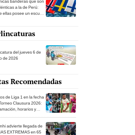
nicas banderas que son
dénticas a la de Perú:
e ellas posee un escudo
imilar
lincaturas
ncatura del jueves 6 de
o de 2026
tas Recomendadas
os de Liga 1 en la fecha
 Torneo Clausura 2026:
amación, horarios y
 ver
hi advierte llegada de
IAS EXTREMAS en 65