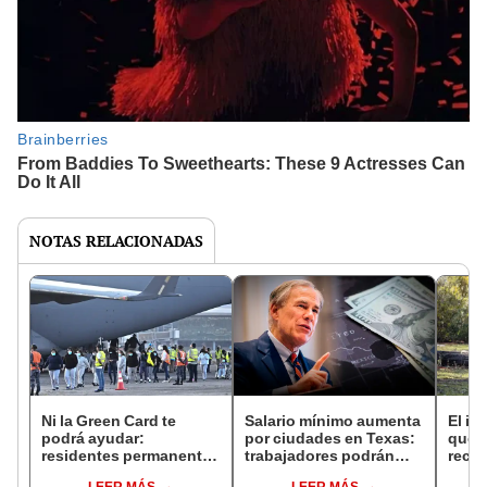
NOTAS RELACIONADAS
Ni la Green Card te
Salario mínimo aumenta
El in
podrá ayudar:
por ciudades en Texas:
que l
residentes permanentes
trabajadores podrán
recur
serán deportados de
recibir nuevo monto en
la na
LEER MÁS
LEER MÁS