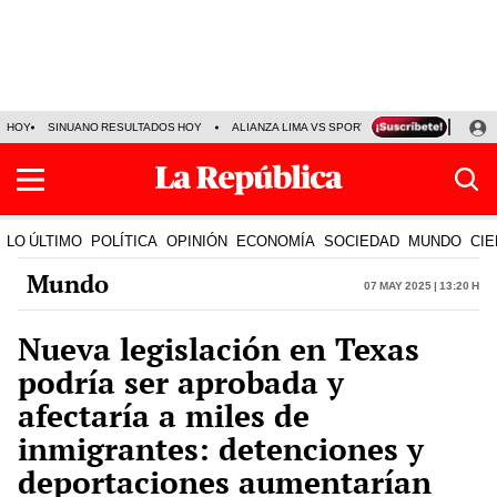
HOY
SINUANO RESULTADOS HOY
ALIANZA LIMA VS SPORT BOYS
JORGE MES
LO ÚLTIMO
POLÍTICA
OPINIÓN
ECONOMÍA
SOCIEDAD
MUNDO
CIE
Mundo
07 May 2025 | 13:20 h
Nueva legislación en Texas
podría ser aprobada y
afectaría a miles de
inmigrantes: detenciones y
deportaciones aumentarían