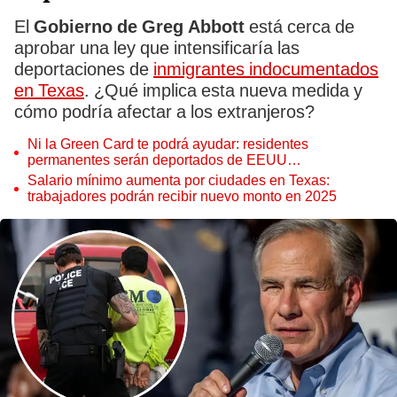
El
Gobierno de Greg Abbott
está cerca de
aprobar una ley que intensificaría las
deportaciones de
inmigrantes indocumentados
en Texas
. ¿Qué implica esta nueva medida y
cómo podría afectar a los extranjeros?
Ni la Green Card te podrá ayudar: residentes
permanentes serán deportados de EEUU
inmediatamente por estos motivos
Salario mínimo aumenta por ciudades en Texas:
trabajadores podrán recibir nuevo monto en 2025