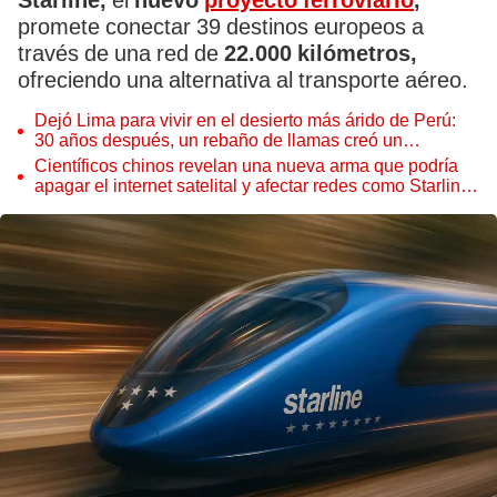
Starline,
el
nuevo
proyecto ferroviario
,
promete conectar 39 destinos europeos a
través de una red de
22.000 kilómetros,
ofreciendo una alternativa al transporte aéreo.
Dejó Lima para vivir en el desierto más árido de Perú:
30 años después, un rebaño de llamas creó un
sorprendente ecosistema
Científicos chinos revelan una nueva arma que podría
apagar el internet satelital y afectar redes como Starlink
de Elon Musk