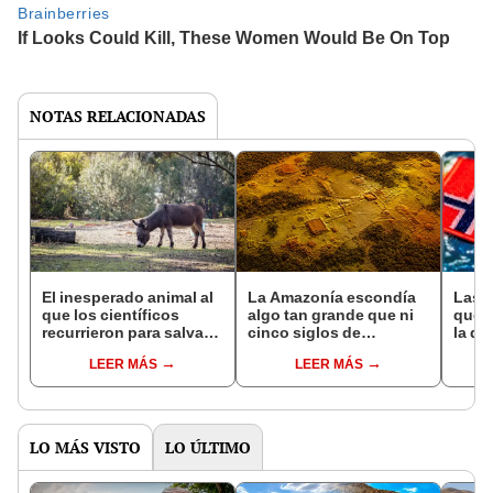
NOTAS RELACIONADAS
El inesperado animal al
La Amazonía escondía
Las 
que los científicos
algo tan grande que ni
que s
recurrieron para salvar
cinco siglos de
la de
la naturaleza: la
exploraciones lograron
pose
LEER MÁS
LEER MÁS
reintroducción de un
encontrarlo: el hallazgo
simil
asno salvaje está
podría cambiar todo lo
convirtiendo el desierto
que se sabía sobre su
en un paisaje con más
pasado
vida
LO MÁS VISTO
LO ÚLTIMO