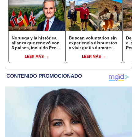
Noruega y la histórica
Buscan voluntarios sin
Dejó 
alianza que renovó con
experiencia dispuestos
el de
3 países, incluido Perú,
a vivir gratis durante
Perú:
para frenar la
una semana: para
un re
LEER MÁS
LEER MÁS
deforestación de la
cuidar caballos, burros
creó
Amazonía al 2030
y otros animales
ecos
rescatados en un
refugio por 2 horas