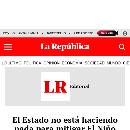
HOY
OLLANTA HUMALA
JANET TELLO
7 DE AGOSTO
TINKA RESULTADOS
LO ÚLTIMO
POLÍTICA
OPINIÓN
ECONOMÍA
SOCIEDAD
MUNDO
CIE
Editorial
El Estado no está haciendo
nada para mitigar El Niño