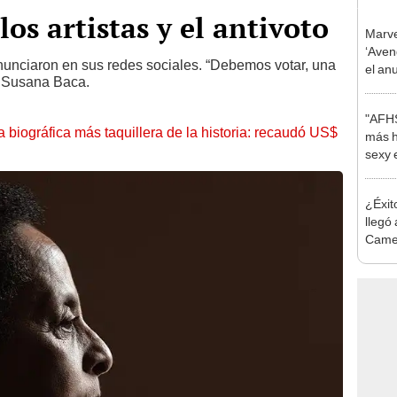
los artistas y el antivoto
Marve
‘Aven
unciaron en sus redes sociales. “Debemos votar, una
el an
jo Susana Baca.
‘Doom
"AFHS
la biográfica más taquillera de la historia: recaudó US$
más h
sexy 
fans
¿Éxit
llegó
Camer
carre