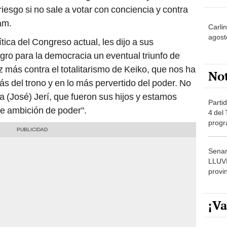
iesgo si no sale a votar con conciencia y contra
am.
Carli
agost
tica del Congreso actual, les dijo a sus
gro para la democracia un eventual triunfo de
 más contra el totalitarismo de Keiko, que nos ha
No
s del trono y en lo más pervertido del poder. No
 a (José) Jerí, que fueron sus hijos y estamos
Partid
le ambición de poder".
4 del
progr
dónde
Senam
LLUV
provi
¡Va