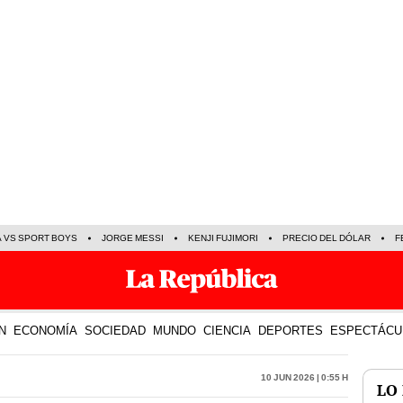
A VS SPORT BOYS
JORGE MESSI
KENJI FUJIMORI
PRECIO DEL DÓLAR
F
N
ECONOMÍA
SOCIEDAD
MUNDO
CIENCIA
DEPORTES
ESPECTÁCU
10 Jun 2026 | 0:55 h
LO