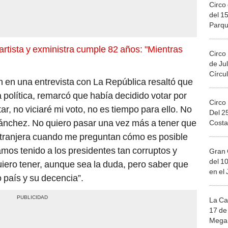
Circo 
del 15
Parqu
Migue
artista y exministra cumple 82 años: "Mientras
Circo
de Jul
Círcul
en en una entrevista con La República resaltó que
a política, remarcó que había decidido votar por
Circo
tar, no viciaré mi voto, no es tiempo para ello. No
Del 2
ánchez. No quiero pasar una vez más a tener que
Costa
extranjera cuando me preguntan cómo es posible
mos tenido a los presidentes tan corruptos y
Gran 
del 10
iero tener, aunque sea la duda, pero saber que
en el
 país y su decencia”.
La Ca
17 de 
Mega 