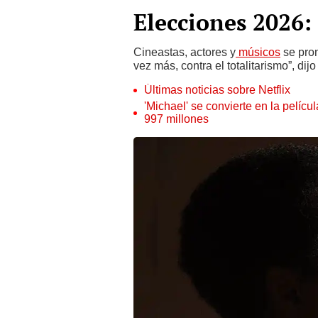
Elecciones 2026: 
Cineastas, actores y
músicos
se pron
vez más, contra el totalitarismo”, di
Últimas noticias sobre Netflix
'Michael' se convierte en la pelícu
997 millones