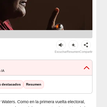
Escuchar
Resumen
Compartir
 IA
s destacados
Resumen
aters. Como en la primera vuelta electoral,