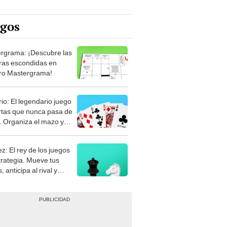
egos
rgrama: ¡Descubre las
ras escondidas en
ro Mastergrama!
rio: El legendario juego
rtas que nunca pasa de
 Organiza el mazo y
stra tu habilidad.
z: El rey de los juegos
trategia. Mueve tus
, anticipa al rival y
gue el jaque mate.