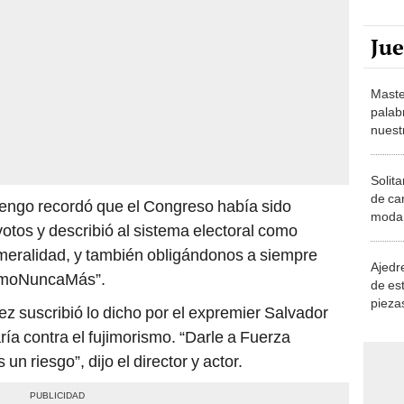
Ju
Maste
palab
nuest
Solita
de ca
stengo recordó que el Congreso había sido
moda.
otos y describió al sistema electoral como
demue
ameralidad, y también obligándonos a siempre
Ajedre
ismoNuncaMás”.
de es
piezas
 suscribió lo dicho por el expremier Salvador
consi
ría contra el fujimorismo. “Darle a Fuerza
 un riesgo”, dijo el director y actor.