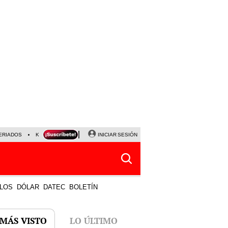
ERIADOS
KEIKO FUJIMORI
NALDY SALDAÑA
INICIAR SESIÓN
JAVIER MILEI
PARTIDOS DE
LOS
DÓLAR
DATEC
BOLETÍN
 MÁS VISTO
LO ÚLTIMO