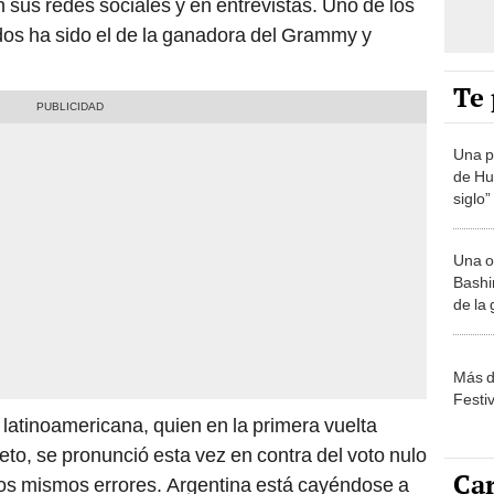
n sus redes sociales y en entrevistas. Uno de los
s ha sido el de la ganadora del Grammy y
Te 
Una p
de Huá
siglo”
Una o
Bashir
de la
Más d
Festi
 latinoamericana, quien en la primera vuelta
eto, se pronunció esta vez en contra del voto nulo
Car
los mismos errores. Argentina está cayéndose a