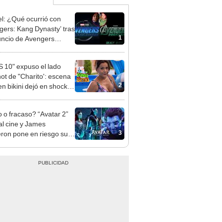
l: ¿Qué ocurrió con
gers: Kang Dynasty’ tras
1
uncio de Avengers
sday’ y ‘Secret Wars’?
 10" expuso el lado
ot de "Charito': escena
2
en bikini dejó en shock a
o o fracaso? “Avatar 2”
 al cine y James
3
on pone en riesgo su
ra y fans