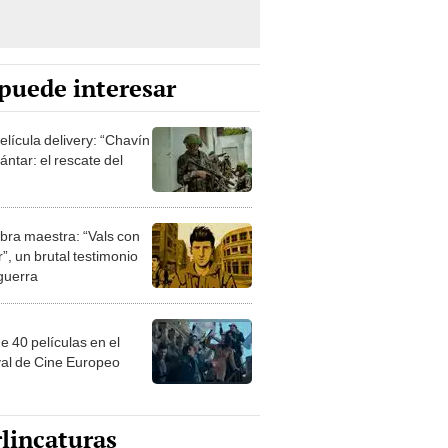
puede interesar
elícula delivery: “Chavín
ntar: el rescate del
bra maestra: “Vals con
”, un brutal testimonio
 guerra
e 40 películas en el
val de Cine Europeo
lincaturas