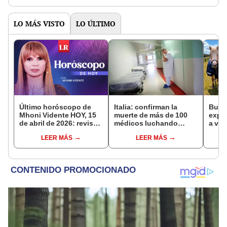
LO MÁS VISTO
LO ÚLTIMO
Último horóscopo de
Italia: confirman la
Busca
Mhoni Vidente HOY, 15
muerte de más de 100
expe
de abril de 2026: revisa
médicos luchando
a viv
las predicciones de tu
contra el coronavirus
una 
LEER MÁS
LEER MÁS
signo y entérate si te
cuida
espera un día
y otr
afortunado
resc
refug