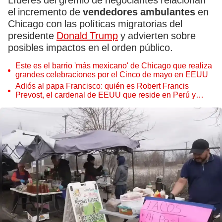
Líderes del gremio de negociantes relacionan
el incremento de
vendedores ambulantes
en
Chicago con las políticas migratorias del
presidente
Donald Trump
y advierten sobre
posibles impactos en el orden público.
Este es el barrio 'más mexicano' de Chicago que realiza
grandes celebraciones por el Cinco de mayo en EEUU
Adiós al papa Francisco: quién es Robert Francis
Prevost, el cardenal de EEUU que reside en Perú y
podría ser el nuevo Padre