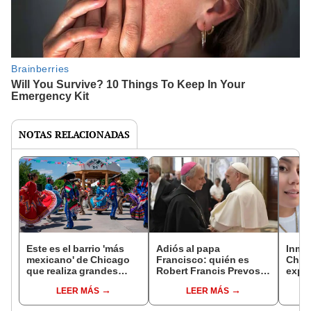
NOTAS RELACIONADAS
Este es el barrio 'más
Adiós al papa
Inmi
mexicano' de Chicago
Francisco: quién es
Chica
que realiza grandes
Robert Francis Prevost,
exper
celebraciones por el
el cardenal de EEUU que
el IC
LEER MÁS
LEER MÁS
Cinco de mayo en EEUU
reside en Perú y podría
grille
ser el nuevo Padre