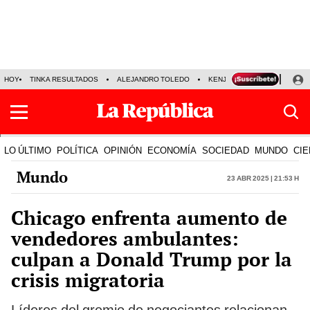
HOY
TINKA RESULTADOS
ALEJANDRO TOLEDO
KENJI FUJIMORI
PRECIO
LO ÚLTIMO
POLÍTICA
OPINIÓN
ECONOMÍA
SOCIEDAD
MUNDO
CIE
Mundo
23 Abr 2025 | 21:53 h
Chicago enfrenta aumento de
vendedores ambulantes:
culpan a Donald Trump por la
crisis migratoria