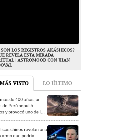
 SON LOS REGISTROS AKÁSHICOS?
UE REVELA ESTA MIRADA
RITUAL | ASTROMOOD CON JHAN
DOVAL
 MÁS VISTO
LO ÚLTIMO
más de 400 años, un
n de Perú sepultó
1
os y provocó uno de los
os más fríos de la
ria: sigue bajo monitoreo
íficos chinos revelan una
 arma que podría