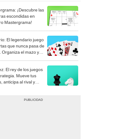
rgrama: ¡Descubre las
ras escondidas en
ro Mastergrama!
rio: El legendario juego
rtas que nunca pasa de
 Organiza el mazo y
stra tu habilidad.
z: El rey de los juegos
trategia. Mueve tus
, anticipa al rival y
gue el jaque mate.