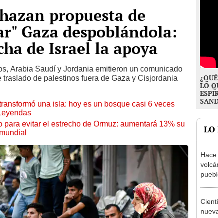
chazan propuesta de
ar" Gaza despoblándola:
cha de Israel la apoya
os, Arabia Saudí y Jordania emitieron un comunicado
¿QUÉ
 traslado de palestinos fuera de Gaza y Cisjordania
LO Q
ESPI
SAN
transformó una isla: hoy es un bosque casi 6 veces
 Leyendas
o para evitar el estrecho de Ormuz: aumentará 13% su
LO
 mundial
Hace 
volcá
puebl
veran
histo
Cient
nueva