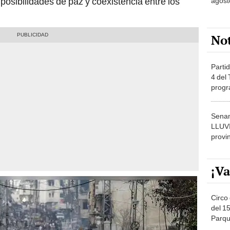
posibilidades de paz y coexistencia entre los
agost
No
Partid
4 del
progr
dónde
Senam
LLUV
provi
¡Va
Circo 
del 15
Parqu
Migue