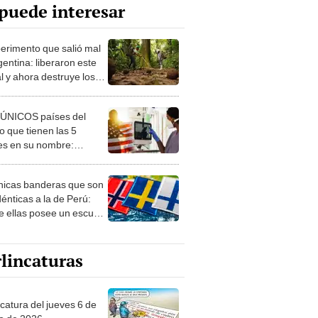
puede interesar
perimento que salió mal
gentina: liberaron este
l y ahora destruye los
es milenarios de la
onia
 ÚNICOS países del
 que tienen las 5
es en su nombre:
ca cuenta con uno
nicas banderas que son
dénticas a la de Perú:
e ellas posee un escudo
imilar
lincaturas
ncatura del jueves 6 de