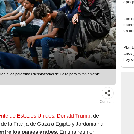
apagar
afect
de El
Los e
escar
un co
convi
sagr
Plant
años 
hoy e
veces
Parqu
ran a los palestinos desplazados de Gaza para “simplemente
Compartir
ente de Estados Unidos, Donald Trump
, de
a de la Franja de Gaza a Egipto y Jordania ha
ntre los países árabes
. En una reunión