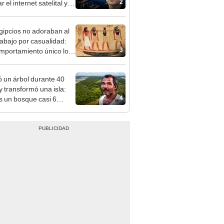
2
 el internet satelital y
ar redes como Starlink
on Musk
gipcios no adoraban al
abajo por casualidad:
3
mportamiento único lo
rtió en un símbolo
ado
ó un árbol durante 40
y transformó una isla:
4
s un bosque casi 6
 más grande que el
e de las Leyendas