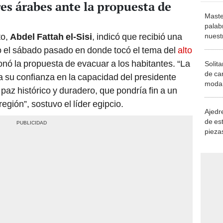
res árabes ante la propuesta de
Maste
palab
to,
Abdel Fattah el-Sisi
, indicó que recibió una
nuest
o el sábado pasado en donde tocó el tema del
alto
onó la propuesta de evacuar a los habitantes. “La
Solita
de ca
 su confianza en la capacidad del presidente
moda.
paz histórico y duradero, que pondría fin a un
demue
egión”, sostuvo el líder egipcio.
Ajedre
de es
piezas
consi