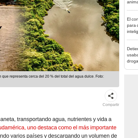
anima
Nueva
aloja
El co
para d
inteli
que v
Detie
usaba
droga
sexual
que representa cerca del 20 % del total del agua dulce. Foto:
Compartir
planeta, transportando agua, nutrientes y vida a
damérica, uno destaca como el más importante
ando varios países y descargando un volumen de