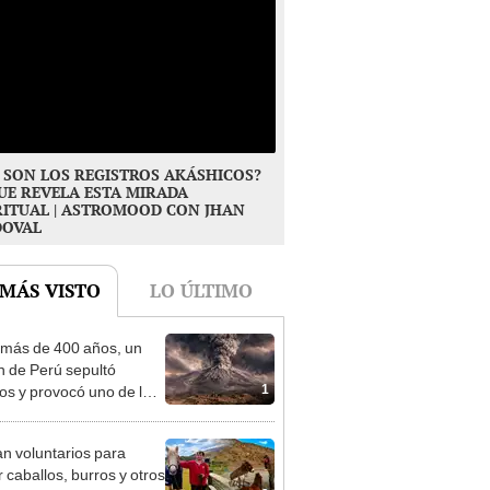
 SON LOS REGISTROS AKÁSHICOS?
UE REVELA ESTA MIRADA
RITUAL | ASTROMOOD CON JHAN
DOVAL
 MÁS VISTO
LO ÚLTIMO
más de 400 años, un
n de Perú sepultó
1
os y provocó uno de los
os más fríos de la
ria: sigue bajo monitoreo
n voluntarios para
r caballos, burros y otros