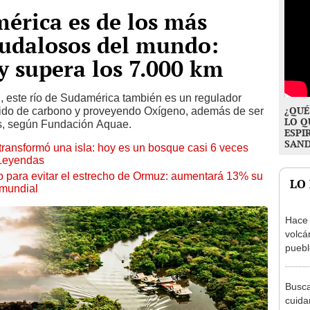
mérica es de los más
audalosos del mundo:
 y supera los 7.000 km
, este río de Sudamérica también es un regulador
¿QUÉ
óxido de carbono y proveyendo Oxígeno, además de ser
LO Q
es, según Fundación Aquae.
ESPI
SAN
transformó una isla: hoy es un bosque casi 6 veces
 Leyendas
o para evitar el estrecho de Ormuz: aumentará 13% su
LO
 mundial
Hace 
volcá
puebl
veran
histo
Busca
cuida