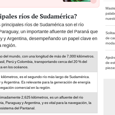
Maste
palab
cipales ríos de Sudamérica?
nuest
principales ríos de Sudamérica son el río
 Paraguay, un importante afluente del Paraná que
Solita
uay y Argentina, desempeñando un papel clave en
de ca
moda.
a región.
demue
go del mundo, con una longitud de más de 7,000 kilómetros.
Ajedre
sil, Perú y Colombia, transportando cerca del 20 % del
de es
a en los océanos.
piezas
consi
 kilómetros, es el segundo río más largo de Sudamérica.
y y Argentina. Es relevante para la generación de energía
avegación comercial en la región.
imadamente 2,625 kilómetros, es un afluente del río
ia, Paraguay y Argentina, y es vital para la navegación, la
osistema del Pantanal.