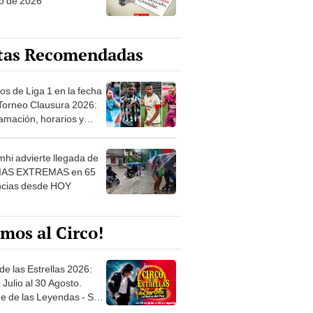
o de 2026
tas Recomendadas
os de Liga 1 en la fecha
 Torneo Clausura 2026:
amación, horarios y
 ver
hi advierte llegada de
IAS EXTREMAS en 65
ncias desde HOY
mos al Circo!
de las Estrellas 2026:
 Julio al 30 Agosto.
e de las Leyendas - San
l