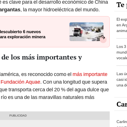
sé es clave para el desarrollo económico de China
Te 
Gargantas
, la mayor hidroeléctrica del mundo.
El ex
en Ar
anima
descubierto 6 nuevos
bosqu
para exploración minera
Patag
Los 3
mundo
 de los más importantes y
vocal
Améri
damérica, es reconocido como el
más importante
Las ú
casi i
a Fundación Aquae
. Con una longitud que supera
una d
 que transporta cerca del 20 % del agua dulce que
muy s
ío es una de las maravillas naturales más
Car
Carli