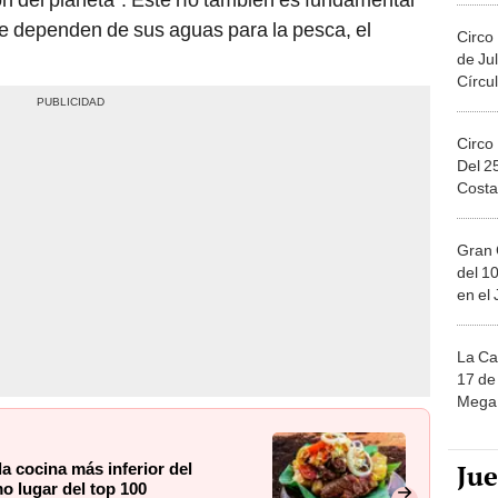
e dependen de sus aguas para la pesca, el
Circo
de Jul
Círcul
Circo
Del 2
Costa
Gran 
del 10
en el
La Ca
17 de 
Mega 
Ju
la cocina más inferior del
o lugar del top 100