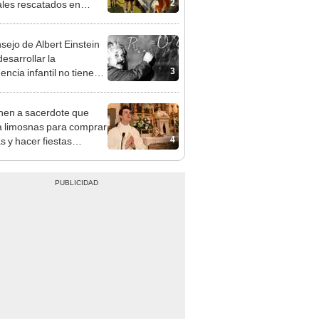
2
les rescatados en
 Zelanda: ofrecerán
miento gratis
nsejo de Albert Einstein
esarrollar la
3
gencia infantil no tiene
er con las matemáticas
nen a sacerdote que
 limosnas para comprar
4
s y hacer fiestas
es en Italia