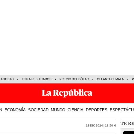
E AGOSTO
TINKA RESULTADOS
PRECIO DEL DÓLAR
OLLANTA HUMALA
P
N
ECONOMÍA
SOCIEDAD
MUNDO
CIENCIA
DEPORTES
ESPECTÁCU
TE R
19 Dic 2024 | 16:56 h