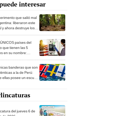
puede interesar
perimento que salió mal
gentina: liberaron este
l y ahora destruye los
es milenarios de la
onia
 ÚNICOS países del
 que tienen las 5
es en su nombre:
ca cuenta con uno
nicas banderas que son
dénticas a la de Perú:
e ellas posee un escudo
imilar
lincaturas
ncatura del jueves 6 de