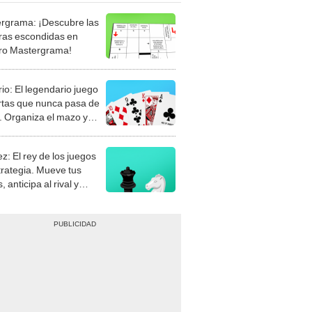
rgrama: ¡Descubre las
ras escondidas en
ro Mastergrama!
rio: El legendario juego
rtas que nunca pasa de
 Organiza el mazo y
stra tu habilidad.
z: El rey de los juegos
trategia. Mueve tus
, anticipa al rival y
gue el jaque mate.