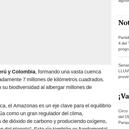
agost
No
Partid
4 del
progr
dónde
Senam
LLUV
Perú y Colombia
, formando una vasta cuenca
provi
adamente 7 millones de kilómetros cuadrados.
 su biodiversidad al albergar millones de
¡Va
a, el Amazonas es un eje clave para el equilibrio
Circo 
úa como un gran regulador del clima,
del 15
 de dióxido de carbono y produciendo oxígeno,
Parqu
Migue
ón del planeta". Este río también es fundamental