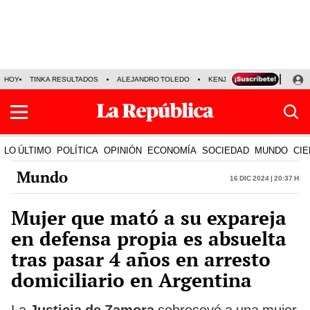
HOY
TINKA RESULTADOS
ALEJANDRO TOLEDO
KENJI FUJIMORI
PRECIO
LO ÚLTIMO
POLÍTICA
OPINIÓN
ECONOMÍA
SOCIEDAD
MUNDO
CIE
Mundo
16 Dic 2024 | 20:37 h
Mujer que mató a su expareja
en defensa propia es absuelta
tras pasar 4 años en arresto
domiciliario en Argentina