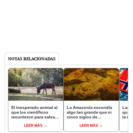
NOTAS RELACIONADAS
El inesperado animal al
La Amazonía escondía
Las 
que los científicos
algo tan grande que ni
que s
recurrieron para salvar
cinco siglos de
la de
la naturaleza: la
exploraciones lograron
pose
LEER MÁS
LEER MÁS
reintroducción de un
encontrarlo: el hallazgo
simil
asno salvaje está
podría cambiar todo lo