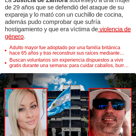
La
Justicia de Zamora
sobreseyó a una mujer
de 29 años que se defendió del ataque de su
expareja y lo mató con un cuchillo de cocina,
además pudo comprobar que sufría
hostigamiento y que era víctima de
violencia de
género
.
Adulto mayor fue adoptado por una familia británica
hace 65 años y tras reconstruir sus raíces mediante
ADN ocurre lo inesperado: “Fue como encontrar una
Buscan voluntarios sin experiencia dispuestos a vivir
aguja en un pajar”
gratis durante una semana: para cuidar caballos, burros
y otros animales rescatados en un refugio por 2 horas