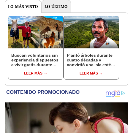
vida
LO MÁS VISTO
LO ÚLTIMO
Buscan voluntarios sin
Plantó árboles durante
experiencia dispuestos
cuatro décadas y
a vivir gratis durante
convirtió una isla estéril
una semana: para
en un inmenso bosque:
LEER MÁS
LEER MÁS
cuidar caballos, burros
hoy supera casi seis
y otros animales
veces al Parque de las
rescatados en un
Leyendas.
refugio por 2 horas