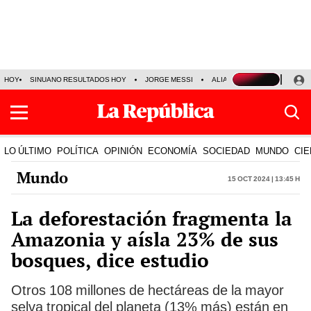
HOY
SINUANO RESULTADOS HOY
JORGE MESSI
ALIANZA LIMA VS SPORT BO
LO ÚLTIMO
POLÍTICA
OPINIÓN
ECONOMÍA
SOCIEDAD
MUNDO
CIE
Mundo
15 Oct 2024 | 13:45 h
La deforestación fragmenta la
Amazonia y aísla 23% de sus
bosques, dice estudio
Otros 108 millones de hectáreas de la mayor
selva tropical del planeta (13% más) están en