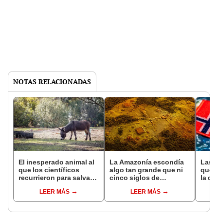
NOTAS RELACIONADAS
El inesperado animal al
La Amazonía escondía
Las 
que los científicos
algo tan grande que ni
que s
recurrieron para salvar
cinco siglos de
la de
la naturaleza: la
exploraciones lograron
pose
LEER MÁS
LEER MÁS
reintroducción de un
encontrarlo: el hallazgo
simil
asno salvaje está
podría cambiar todo lo
convirtiendo el desierto
que se sabía sobre su
en un paisaje con más
pasado