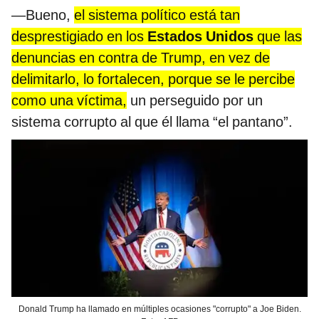
—Bueno,
el sistema político está tan
desprestigiado en los
Estados Unidos
que las
denuncias en contra de Trump, en vez de
delimitarlo, lo fortalecen, porque se le percibe
como una víctima,
un perseguido por un
sistema corrupto al que él llama “el pantano”.
Donald Trump ha llamado en múltiples ocasiones "corrupto" a Joe Biden.