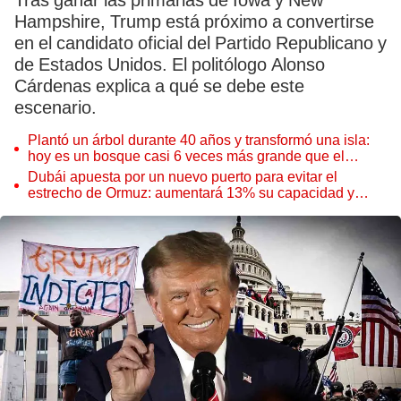
Tras ganar las primarias de Iowa y New
Hampshire, Trump está próximo a convertirse
en el candidato oficial del Partido Republicano y
de Estados Unidos. El politólogo Alonso
Cárdenas explica a qué se debe este
escenario.
Plantó un árbol durante 40 años y transformó una isla:
hoy es un bosque casi 6 veces más grande que el
Parque de las Leyendas
Dubái apuesta por un nuevo puerto para evitar el
estrecho de Ormuz: aumentará 13% su capacidad y
reforzará el comercio mundial