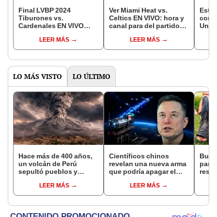
Final LVBP 2024
Ver Miami Heat vs.
Estas
Tiburones vs.
Celtics EN VIVO: hora y
comi
Cardenales EN VIVO
canal para del partido
Unid
HOY: ¿a qué hora y en
por la NBA Rivals Week
Taste
LEER MÁS
LEER MÁS
qué canal VER el juego 3
2024
pues
desde EE.UU.?
hamb
LO MÁS VISTO
LO ÚLTIMO
Hace más de 400 años,
Científicos chinos
Busc
un volcán de Perú
revelan una nueva arma
para 
sepultó pueblos y
que podría apagar el
resca
provocó uno de los
internet satelital y
hora
LEER MÁS
LEER MÁS
veranos más fríos de la
afectar redes como
aloja
historia: sigue bajo
Starlink de Elon Musk
exper
monitoreo