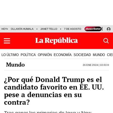
HOY
OLLANTA HUMALA
JANET TELLO
7 DE AGOSTO
TINKA RESULTADOS
LO ÚLTIMO
POLÍTICA
OPINIÓN
ECONOMÍA
SOCIEDAD
MUNDO
CIE
Mundo
26 Ene 2024 | 10:03 h
¿Por qué Donald Trump es el
candidato favorito en EE. UU.
pese a denuncias en su
contra?