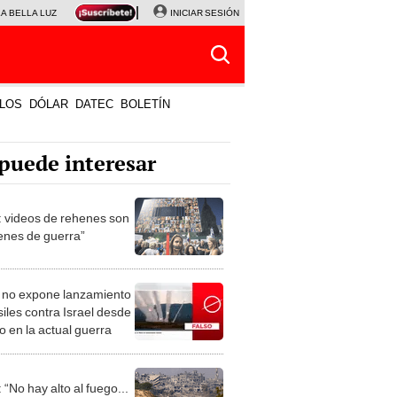
LA BELLA LUZ
MAGALY MEDINA
INICIAR SESIÓN
SINUANO RESULTADOS HOY
JANET TELLO
LOS
DÓLAR
DATEC
BOLETÍN
puede interesar
l: videos de rehenes son
enes de guerra”
 no expone lanzamiento
iles contra Israel desde
o en la actual guerra
: “No hay alto al fuego...