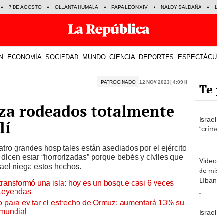
7 DE AGOSTO
OLLANTA HUMALA
PAPA LEÓN XIV
NALDY SALDAÑA
N
ECONOMÍA
SOCIEDAD
MUNDO
CIENCIA
DEPORTES
ESPECTÁCU
PATROCINADO
12 Nov 2023 | 4:09 h
Te 
aza rodeados totalmente
Israe
lí
“crím
o grandes hospitales están asediados por el ejército
 dicen estar “horrorizadas” porque bebés y civiles que
Video
rael niega estos hechos.
de mis
Líban
transformó una isla: hoy es un bosque casi 6 veces
 Leyendas
o para evitar el estrecho de Ormuz: aumentará 13% su
 mundial
Israel