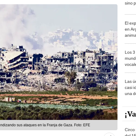
sino p
El ex
en Ar
anima
bosqu
Patag
Los 3
mundo
vocal
Améri
Las ú
casi i
una d
muy s
¡Va
undizando sus ataques en la Franja de Gaza. Foto: EFE
Circo 
del 15