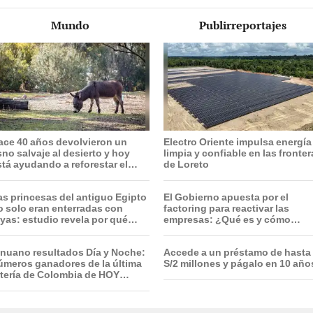
Mundo
Publirreportajes
ace 40 años devolvieron un
Electro Oriente impulsa energía
sno salvaje al desierto y hoy
limpia y confiable en las fronte
stá ayudando a reforestar el
de Loreto
cosistema de forma natural
as princesas del antiguo Egipto
El Gobierno apuesta por el
o solo eran enterradas con
factoring para reactivar las
oyas: estudio revela por qué
empresas: ¿Qué es y cómo
ambién había arcos, flechas y
funciona?
agas en sus tumbas
inuano resultados Día y Noche:
Accede a un préstamo de hasta
úmeros ganadores de la última
S/2 millones y págalo en 10 año
otería de Colombia de HOY
iércoles 5 de agosto