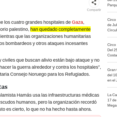
Parqu
Migue
Compartir
Circo
e los cuatro grandes hospitales de
Gaza
,
de Jul
torio palestino,
han quedado completamente
Círcul
mientras que las organizaciones humanitarias
 los bombardeos y otros ataques incesantes
Circo
Del 2
Costa
 civiles que buscan alivio están bajo ataque y no
hacer la guerra alrededor y contra los hospitales”,
Gran 
taria Consejo Noruego para los Refugiados.
del 10
en el
tas
slamista Hamás usa las infraestructuras médicas
La Ca
17 de 
 escudos humanos, pero la organización recordó
Mega 
to es cierto, lo que no ha hecho hasta ahora.