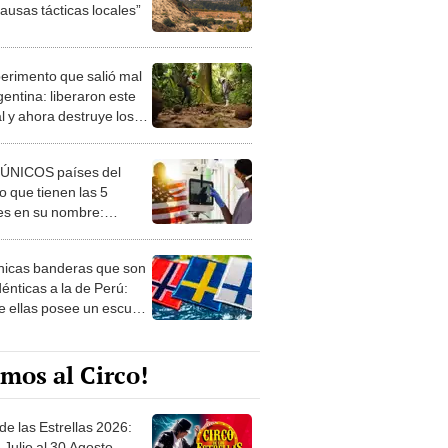
ausas tácticas locales”
perimento que salió mal
gentina: liberaron este
l y ahora destruye los
es milenarios de la
onia
 ÚNICOS países del
 que tienen las 5
es en su nombre:
ca cuenta con uno
nicas banderas que son
dénticas a la de Perú:
e ellas posee un escudo
imilar
mos al Circo!
de las Estrellas 2026:
 Julio al 30 Agosto.