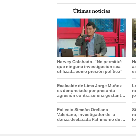
Últimas noticias
Harvey Colchado: “No permitiré
H
que ninguna investigación sea
a
utilizada como presión política”
e
e
Exalcalde de Lima Jorge Muñoz
L
es denunciado por presunta
n
agresión contra serena gestante
j
de Miraflores
t
d
Falleció Simeón Orellana
S
Valeriano, investigador de la
n
danza declarada Patrimonio de la
l
Unesco
m