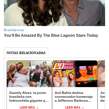
NOTAS RELACIONADAS
Gaziely Alves: la joven
Axé Bahía dedica
Joven
brasileña con
conmovedor homenaje
limpi
hidrocefalia gigante que
a Jefferson Barbosa
desc
lleva 29 años luchando
durante su concierto en
cánc
LEER MÁS
LEER MÁS
por su vida
Lima
derr