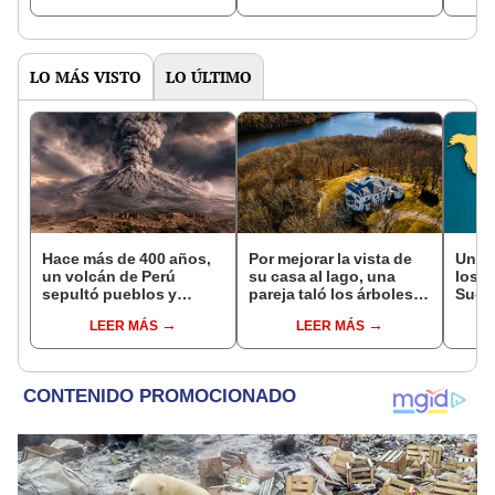
LO MÁS VISTO
LO ÚLTIMO
Hace más de 400 años,
Por mejorar la vista de
Un nu
un volcán de Perú
su casa al lago, una
los 3
sepultó pueblos y
pareja taló los árboles
Suda
provocó uno de los
de su vecino y terminó
muda
LEER MÁS
LEER MÁS
veranos más fríos de la
con una multa de más
qué 
historia: sigue bajo
de US$600.000
Perú
monitoreo