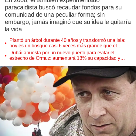
En 2008, el también experimentado
paracaidista buscó recaudar fondos para su
comunidad de una peculiar forma; sin
embargo, jamás imaginó que su idea le quitaría
la vida.
Plantó un árbol durante 40 años y transformó una isla:
hoy es un bosque casi 6 veces más grande que el
Parque de las Leyendas
Dubái apuesta por un nuevo puerto para evitar el
estrecho de Ormuz: aumentará 13% su capacidad y
reforzará el comercio mundial