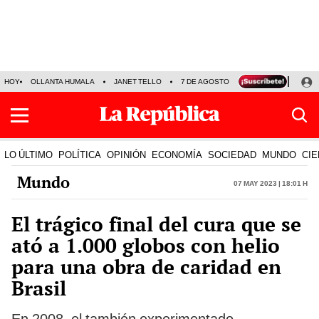
HOY
OLLANTA HUMALA
JANET TELLO
7 DE AGOSTO
TINKA RESULTADOS
LO ÚLTIMO
POLÍTICA
OPINIÓN
ECONOMÍA
SOCIEDAD
MUNDO
CIE
Mundo
07 May 2023 | 18:01 h
El trágico final del cura que se
ató a 1.000 globos con helio
para una obra de caridad en
Brasil