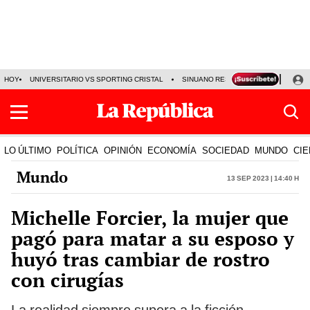
HOY
UNIVERSITARIO VS SPORTING CRISTAL
SINUANO RESULTADOS HOY
CA
LO ÚLTIMO
POLÍTICA
OPINIÓN
ECONOMÍA
SOCIEDAD
MUNDO
CIE
Mundo
13 Sep 2023 | 14:40 h
Michelle Forcier, la mujer que
pagó para matar a su esposo y
huyó tras cambiar de rostro
con cirugías