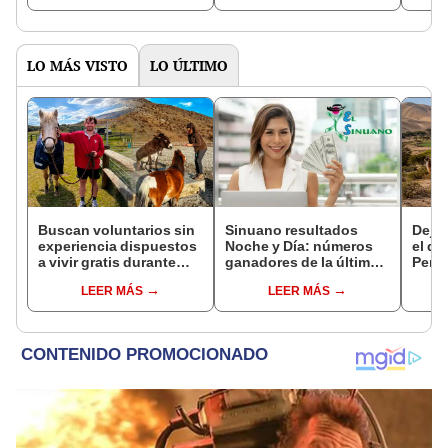
años?
LO MÁS VISTO
LO ÚLTIMO
Buscan voluntarios sin
Sinuano resultados
Dejó 
experiencia dispuestos
Noche y Día: números
el de
a vivir gratis durante
ganadores de la última
Perú:
una semana: para
lotería de Colombia de
un re
LEER MÁS
LEER MÁS
cuidar caballos, burros
HOY viernes 7 de agosto
creó
y otros animales
ecos
rescatados en un
refugio por 2 horas