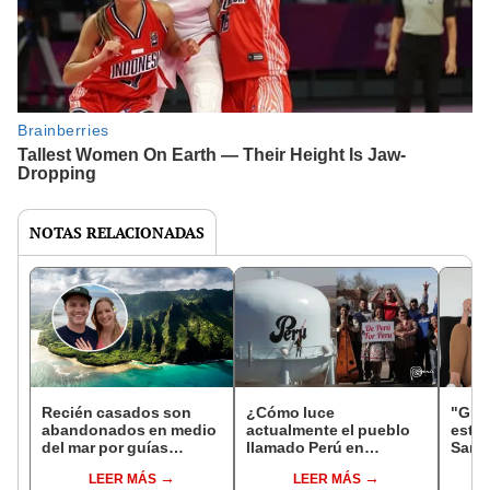
NOTAS RELACIONADAS
Recién casados son
¿Cómo luce
"Grac
abandonados en medio
actualmente el pueblo
esta
del mar por guías
llamado Perú en
Sama
turísticos en su luna de
Nebraska, que causó
contó
LEER MÁS
LEER MÁS
miel
sensación hace 12
acci