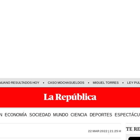
NUANO RESULTADOS HOY
CASO MOCHASUELDOS
MIGUEL TORRES
LEY PU
N
ECONOMÍA
SOCIEDAD
MUNDO
CIENCIA
DEPORTES
ESPECTÁCU
TE R
22 Mar 2022 | 21:25 h