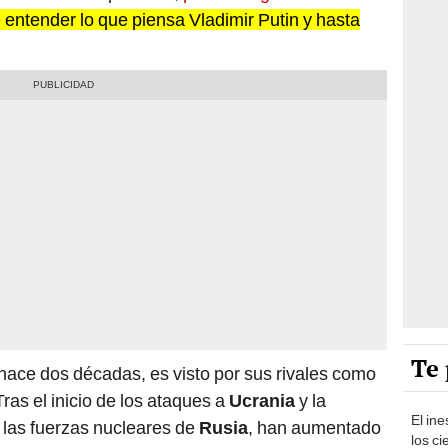
e entender lo que piensa Vladimir Putin y hasta
Te 
 hace dos décadas, es visto por sus rivales como
ras el inicio de los ataques a
Ucrania
y la
El in
e las fuerzas nucleares de
Rusia
, han aumentado
los ci