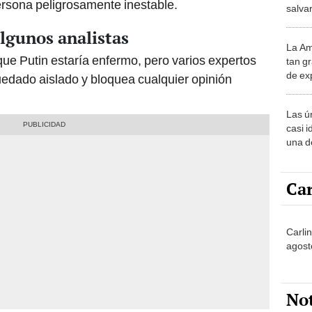
ersona peligrosamente inestable.
salvar
reint
algunos analistas
salvaj
La Am
desie
ue Putin estaría enfermo, pero varios expertos
tan gr
más v
de ex
edado aislado y bloquea cualquier opinión
encont
podrí
Las ú
sabía
casi i
una d
muy s
Car
Carli
agost
No