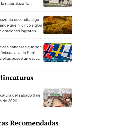
 la naturaleza: la
roducción de un asno
e está convirtiendo el
azonía escondía algo
rto en un paisaje con
ande que ni cinco siglos
ida
ploraciones lograron
rarlo: el hallazgo
a cambiar todo lo que se
nicas banderas que son
 sobre su pasado
dénticas a la de Perú:
e ellas posee un escudo
imilar
lincaturas
ncatura del sábado 8 de
o de 2026
tas Recomendadas