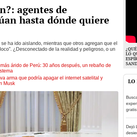
n?: agentes de
lúan hasta dónde quiere
 se ha ido aislando, mientras que otros agregan que el
¿QUÉ
l loco”. ¿Desconectado de la realidad y peligroso, o un
LO Q
ESPI
SAN
to más árido de Perú: 30 años después, un rebaño de
istema
a arma que podría apagar el internet satelital y
LO
on Musk
Busca
exper
grati
para 
otros
Dejó L
un re
desie