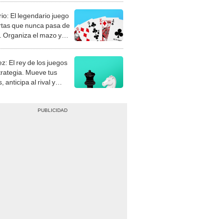
rio: El legendario juego
rtas que nunca pasa de
 Organiza el mazo y
stra tu habilidad.
z: El rey de los juegos
trategia. Mueve tus
, anticipa al rival y
gue el jaque mate.