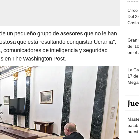
Circo
Del 2
Costa
 de un pequeño grupo de asesores que no le han
Gran 
y costosa que está resultando conquistar Ucrania”,
del 10
 comunicadores de inteligencia y seguridad
en el
isis en The Washington Post.
La Ca
17 de 
Mega 
Ju
Maste
palab
nuest