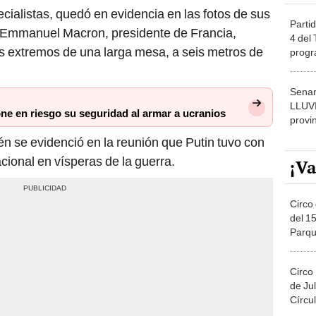
cialistas, quedó en evidencia en las fotos de sus
Partid
 Emmanuel Macron, presidente de Francia,
4 del
s extremos de una larga mesa, a seis metros de
progr
dónde
Senam
LLUV
ne en riesgo su seguridad al armar a ucranios
provi
én se evidenció en la reunión que Putin tuvo con
cional en vísperas de la guerra.
¡Va
Circo 
del 15
Parqu
Migue
Circo
de Jul
Círcul