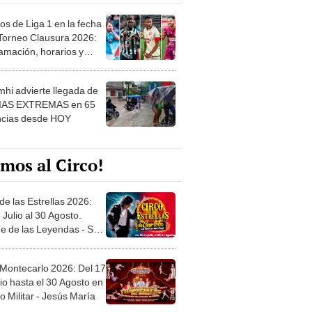
os de Liga 1 en la fecha
 Torneo Clausura 2026:
amación, horarios y
 ver
hi advierte llegada de
IAS EXTREMAS en 65
ncias desde HOY
mos al Circo!
de las Estrellas 2026:
 Julio al 30 Agosto.
e de las Leyendas - San
l
 Montecarlo 2026: Del 17
io hasta el 30 Agosto en
o Militar - Jesús María