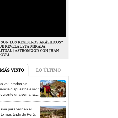
 SON LOS REGISTROS AKÁSHICOS?
UE REVELA ESTA MIRADA
RITUAL | ASTROMOOD CON JHAN
DOVAL
 MÁS VISTO
LO ÚLTIMO
n voluntarios sin
iencia dispuestos a vivir
1
s durante una semana:
cuidar caballos, burros y
 animales rescatados en
ima para vivir en el
fugio por 2 horas
rto más árido de Perú: