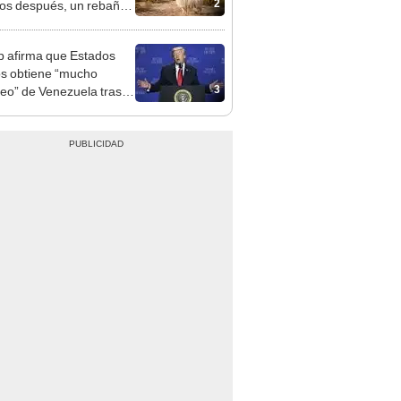
2
os después, un rebaño
amas creó un
endente ecosistema
 afirma que Estados
s obtiene “mucho
3
leo” de Venezuela tras la
 de Nicolás Maduro