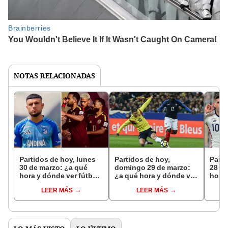
NOTAS RELACIONADAS
Partidos de hoy, lunes
Partidos de hoy,
Parti
30 de marzo: ¿a qué
domingo 29 de marzo:
28 de
hora y dónde ver fútbol
¿a qué hora y dónde ver
hora 
EN VIVO?
fútbol EN VIVO?
EN V
LEER MÁS
LEER MÁS