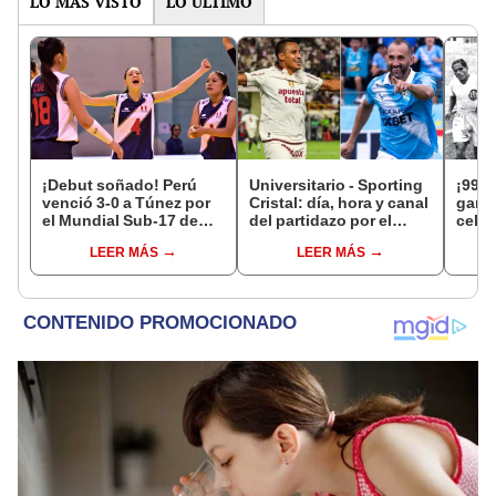
LO MÁS VISTO
LO ÚLTIMO
¡Debut soñado! Perú
Universitario - Sporting
¡99 a
venció 3-0 a Túnez por
Cristal: día, hora y canal
garra
el Mundial Sub-17 de
del partidazo por el
celeb
Vóley 2026
Torneo Clausura de la
vida 
LEER MÁS
LEER MÁS
Liga 1 2026