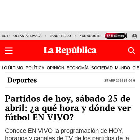
HOY
OLLANTA HUMALA
JANET TELLO
7 DE AGOSTO
TINKA RESULTADOS
LO ÚLTIMO
POLÍTICA
OPINIÓN
ECONOMÍA
SOCIEDAD
MUNDO
CIE
Deportes
25 Abr 2026 | 6:00 h
Partidos de hoy, sábado 25 de
abril: ¿a qué hora y dónde ver
fútbol EN VIVO?
Conoce EN VIVO la programación de HOY,
horarios y canales de TV de los partidos de la