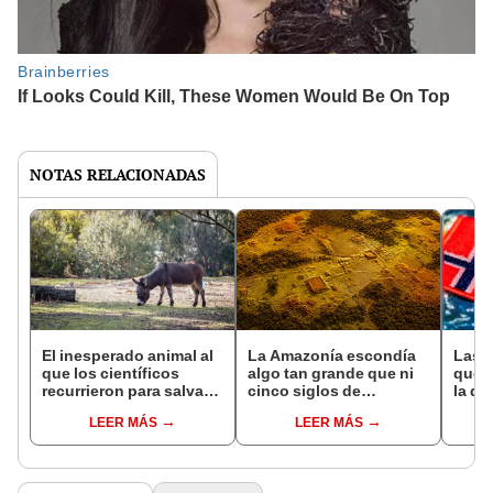
NOTAS RELACIONADAS
El inesperado animal al
La Amazonía escondía
Las 
que los científicos
algo tan grande que ni
que s
recurrieron para salvar
cinco siglos de
la de
la naturaleza: la
exploraciones lograron
pose
LEER MÁS
LEER MÁS
reintroducción de un
encontrarlo: el hallazgo
simil
asno salvaje está
podría cambiar todo lo
convirtiendo el desierto
que se sabía sobre su
en un paisaje con más
pasado