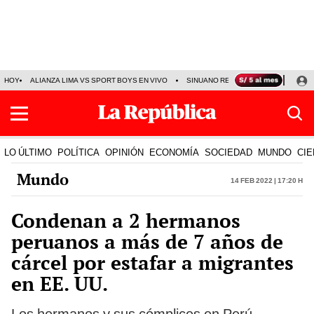
HOY
ALIANZA LIMA VS SPORT BOYS EN VIVO
SINUANO RESULTADOS HOY
JO
LO ÚLTIMO
POLÍTICA
OPINIÓN
ECONOMÍA
SOCIEDAD
MUNDO
CIE
Mundo
14 Feb 2022 | 17:20 h
Condenan a 2 hermanos
peruanos a más de 7 años de
cárcel por estafar a migrantes
en EE. UU.