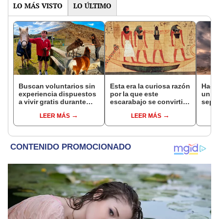
vida
LO MÁS VISTO
LO ÚLTIMO
Buscan voluntarios sin
Esta era la curiosa razón
Hace
experiencia dispuestos
por la que este
un vo
a vivir gratis durante
escarabajo se convirtió
sepul
una semana: para
en una eminencia en el
prov
LEER MÁS
LEER MÁS
cuidar caballos, burros
antiguo Egipto: la
veran
y otros animales
respuesta te
histo
rescatados en un
sorprenderá.
moni
refugio por 2 horas