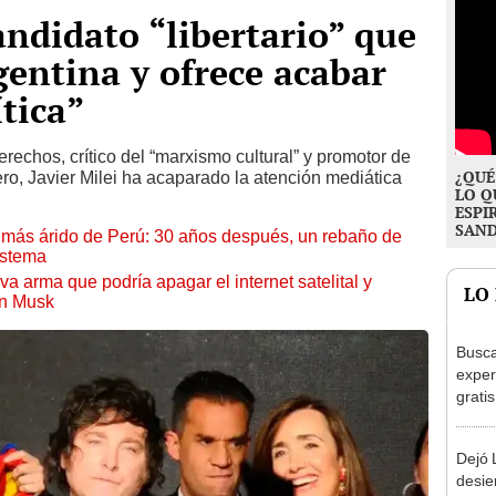
candidato “libertario” que
entina y ofrece acabar
ítica”
rechos, crítico del “marxismo cultural” y promotor de
¿QUÉ
ero, Javier Milei ha acaparado la atención mediática
LO Q
ESPI
SAN
to más árido de Perú: 30 años después, un rebaño de
istema
a arma que podría apagar el internet satelital y
LO
on Musk
Busca
exper
grati
para 
otros
Dejó L
un re
desie