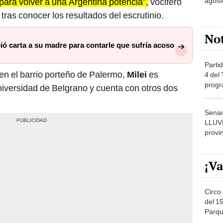
agost
para volver a una Argentina potencia”,
vociferó
tras conocer los resultados del escrutinio.
No
ió carta a su madre para contarle que sufría acoso
Partid
en el barrio porteño de Palermo,
Milei
es
4 del
progr
iversidad de Belgrano y cuenta con otros dos
dónde
Senam
LLUV
provi
¡Va
Circo 
del 15
Parqu
Migue