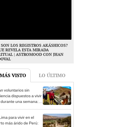
 SON LOS REGISTROS AKÁSHICOS?
UE REVELA ESTA MIRADA
RITUAL | ASTROMOOD CON JHAN
DOVAL
 MÁS VISTO
LO ÚLTIMO
n voluntarios sin
iencia dispuestos a vivir
1
s durante una semana:
cuidar caballos, burros y
 animales rescatados en
ima para vivir en el
fugio por 2 horas
rto más árido de Perú: