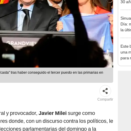
30 añ
de ll
sorpr
Sinua
Día: 
la úl
de HO
Este 
una m
para 
nuclea
a "casta" tras haber conseguido el tercer puesto en las primarias en
Compartir
ral y provocador,
Javier
Milei
surge como
es donde, con un discurso contra los políticos, le
elecciones parlamentarias del domingo a la