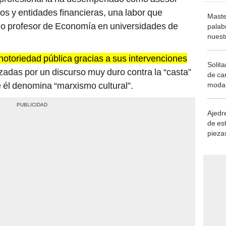
s y entidades financieras, una labor que
Maste
o profesor de Economía en universidades de
palab
nuest
otoriedad pública gracias a sus intervenciones
Solita
zadas por un discurso muy duro contra la “casta”
de ca
ue él denomina “marxismo cultural”.
moda.
demue
Ajedre
de es
piezas
consi