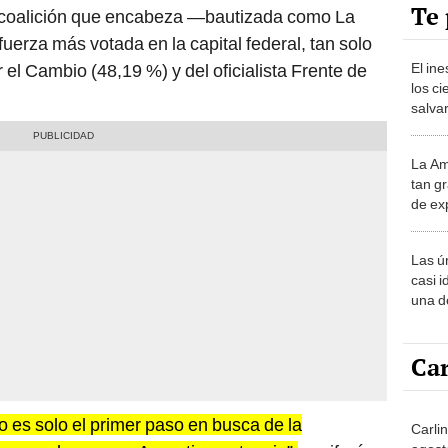
Te 
a coalición que encabeza —bautizada como La
uerza más votada en la capital federal, tan solo
El in
 el Cambio (48,19 %) y del oficialista Frente de
los ci
salvar
reint
salvaj
La Am
desie
tan gr
más v
de ex
encont
podrí
Las ú
sabía
casi i
una d
muy s
Car
o es solo el primer paso en busca de la
Carli