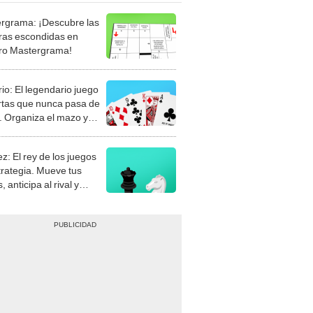
rgrama: ¡Descubre las
ras escondidas en
ro Mastergrama!
rio: El legendario juego
rtas que nunca pasa de
 Organiza el mazo y
stra tu habilidad.
z: El rey de los juegos
trategia. Mueve tus
, anticipa al rival y
gue el jaque mate.