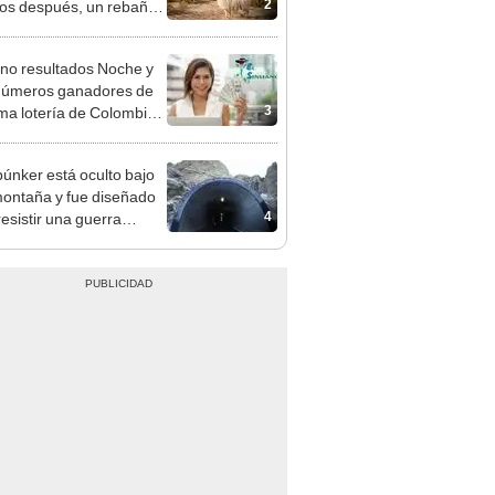
2
os después, un rebaño
amas creó un
endente ecosistema
no resultados Noche y
números ganadores de
3
tima lotería de Colombia
Y viernes 7 de agosto
búnker está oculto bajo
ontaña y fue diseñado
4
resistir una guerra
r: tiene 15 edificios