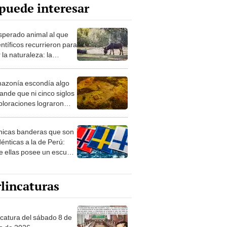
puede interesar
esperado animal al que
entíficos recurrieron para
 la naturaleza: la
roducción de un asno
e está convirtiendo el
azonía escondía algo
rto en un paisaje con
ande que ni cinco siglos
ida
ploraciones lograron
rarlo: el hallazgo
a cambiar todo lo que se
nicas banderas que son
 sobre su pasado
dénticas a la de Perú:
e ellas posee un escudo
imilar
lincaturas
ncatura del sábado 8 de