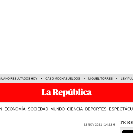
NUANO RESULTADOS HOY
CASO MOCHASUELDOS
MIGUEL TORRES
LEY PU
N
ECONOMÍA
SOCIEDAD
MUNDO
CIENCIA
DEPORTES
ESPECTÁCU
TE R
12 Nov 2021 | 14:12 h