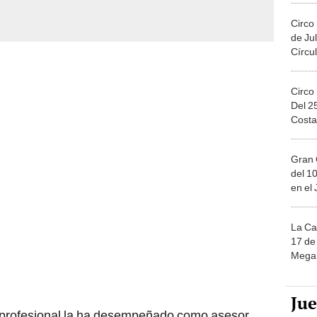
Circo
de Jul
Círcul
Circo
Del 2
Costa
Gran 
del 10
en el
La Ca
17 de 
Mega 
Ju
a profesional la ha desempeñado como asesor