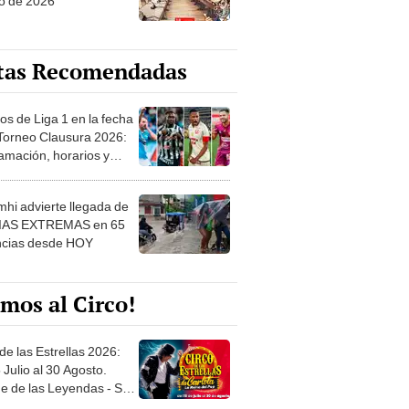
o de 2026
tas Recomendadas
os de Liga 1 en la fecha
 Torneo Clausura 2026:
amación, horarios y
 ver
hi advierte llegada de
IAS EXTREMAS en 65
ncias desde HOY
mos al Circo!
de las Estrellas 2026:
 Julio al 30 Agosto.
e de las Leyendas - San
l