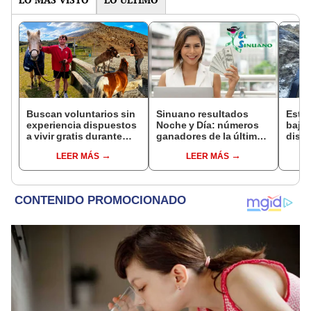
Buscan voluntarios sin
Sinuano resultados
Este 
experiencia dispuestos
Noche y Día: números
bajo 
a vivir gratis durante
ganadores de la última
diseñ
una semana: para
lotería de Colombia de
una g
LEER MÁS
LEER MÁS
cuidar caballos, burros
HOY viernes 7 de agosto
tiene
y otros animales
rescatados en un
refugio por 2 horas