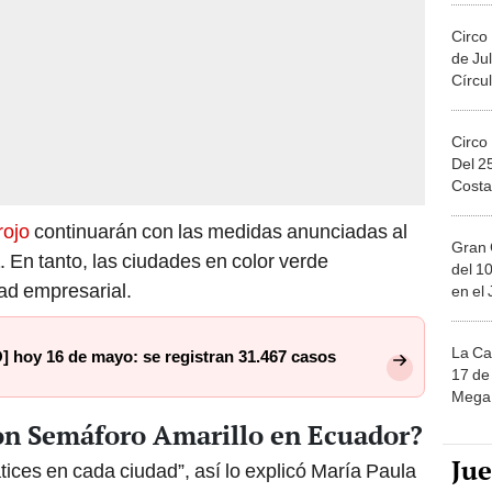
Circo
de Jul
Círcul
Circo
Del 2
Costa
rojo
continuarán con las medidas anunciadas al
Gran 
. En tanto, las ciudades en color verde
del 10
ad empresarial.
en el
La Ca
 hoy 16 de mayo: se registran 31.467 casos
17 de 
Mega 
on Semáforo Amarillo en Ecuador?
Ju
tices en cada ciudad”, así lo explicó María Paula