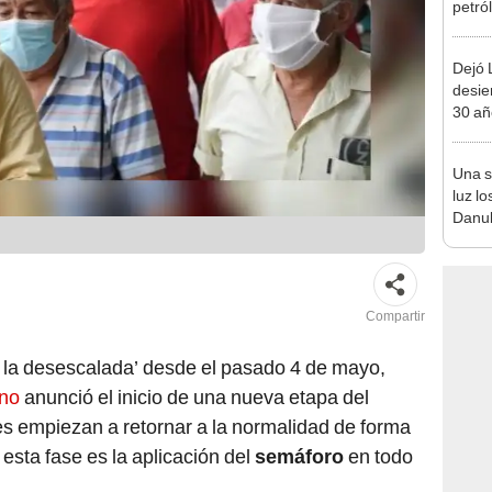
petró
caída
Dejó L
desie
30 añ
de ll
sorpr
Una s
luz lo
Danub
Segun
fósil
Compartir
de la desescalada’ desde el pasado 4 de mayo,
no
anunció el inicio de una nueva etapa del
es empiezan a retornar a la normalidad de forma
esta fase es la aplicación del
semáforo
en todo