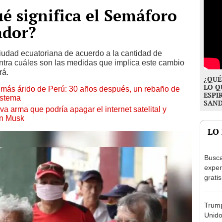
é significa el Semáforo
ador?
ciudad ecuatoriana de acuerdo a la cantidad de
ntra cuáles son las medidas que implica este cambio
rá.
¿QUÉ
LO Q
to más árido de Perú: 30 años después, un rebaño de
ESPI
istema
SAN
a arma que podría apagar el internet satelital y
on Musk
LO
Busca
exper
grati
para 
otros
Trump
un re
Unido