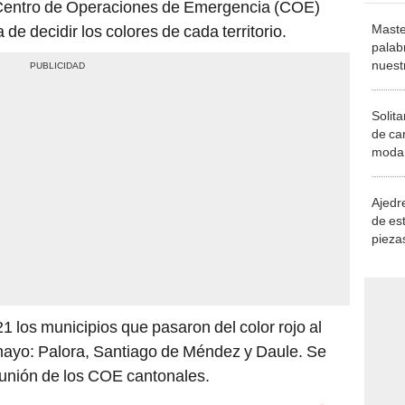
 Centro de Operaciones de Emergencia (COE)
Maste
de decidir los colores de cada territorio.
palab
nuest
Solita
de ca
moda.
demue
Ajedre
de es
piezas
consi
1 los municipios que pasaron del color rojo al
mayo: Palora, Santiago de Méndez y Daule. Se
eunión de los COE cantonales.