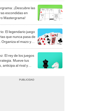
rgrama: ¡Descubre las
ras escondidas en
ro Mastergrama!
rio: El legendario juego
rtas que nunca pasa de
 Organiza el mazo y
stra tu habilidad.
z: El rey de los juegos
trategia. Mueve tus
, anticipa al rival y
gue el jaque mate.