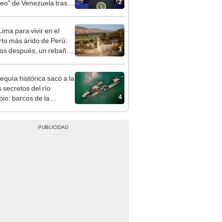
2
leo” de Venezuela tras la
 de Nicolás Maduro
ima para vivir en el
rto más árido de Perú:
3
os después, un rebaño
amas creó un
endente ecosistema
equía histórica sacó a la
s secretos del río
4
io: barcos de la
da Guerra Mundial,
es de mamut y más