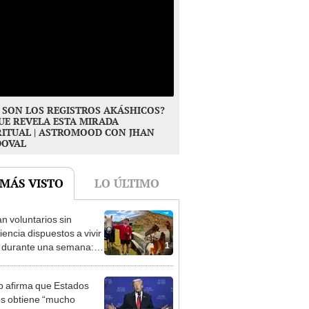
 SON LOS REGISTROS AKÁSHICOS?
UE REVELA ESTA MIRADA
RITUAL | ASTROMOOD CON JHAN
DOVAL
 MÁS VISTO
LO ÚLTIMO
n voluntarios sin
iencia dispuestos a vivir
1
s durante una semana:
cuidar caballos, burros y
 animales rescatados en
 afirma que Estados
fugio por 2 horas
s obtiene “mucho