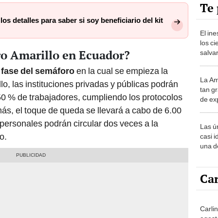
Te 
os detalles para saber si soy beneficiario del kit
El in
los ci
ro Amarillo en Ecuador?
salvar
reint
 fase del semáforo
en la cual se empieza la
salvaj
La Am
desie
lo, las instituciones privadas y públicas podrán
tan gr
más v
50 % de trabajadores, cumpliendo los protocolos
de ex
encont
más, el toque de queda se llevará a cabo de 6.00
podrí
s personales podrán circular dos veces a la
Las ú
sabía
o.
casi i
una d
muy s
Car
Carli