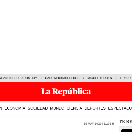
NUANO RESULTADOS HOY
CASO MOCHASUELDOS
MIGUEL TORRES
LEY PU
N
ECONOMÍA
SOCIEDAD
MUNDO
CIENCIA
DEPORTES
ESPECTÁCU
TE R
16 May 2020 | 11:06 h