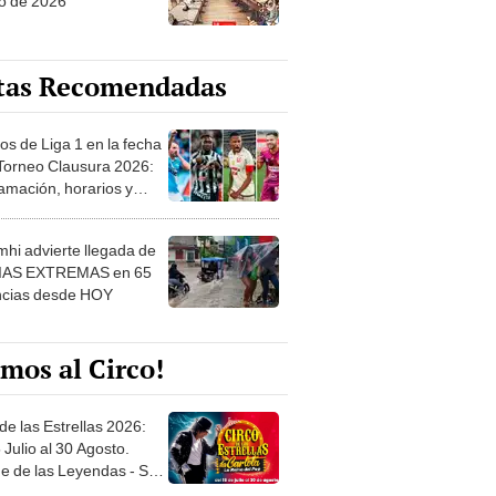
o de 2026
tas Recomendadas
os de Liga 1 en la fecha
 Torneo Clausura 2026:
amación, horarios y
 ver
hi advierte llegada de
IAS EXTREMAS en 65
ncias desde HOY
mos al Circo!
de las Estrellas 2026:
 Julio al 30 Agosto.
e de las Leyendas - San
l