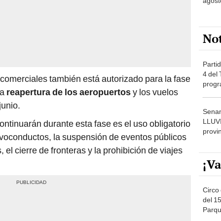
agost
No
Partid
4 del
 comerciales también está autorizado para la fase
progr
la
reapertura de los aeropuertos
y los vuelos
dónde
junio.
Senam
LLUV
ntinuarán durante esta fase es el uso obligatorio
provi
salvoconductos, la suspensión de eventos públicos
el cierre de fronteras y la prohibición de viajes
¡Va
Circo 
del 15
Parqu
Migue