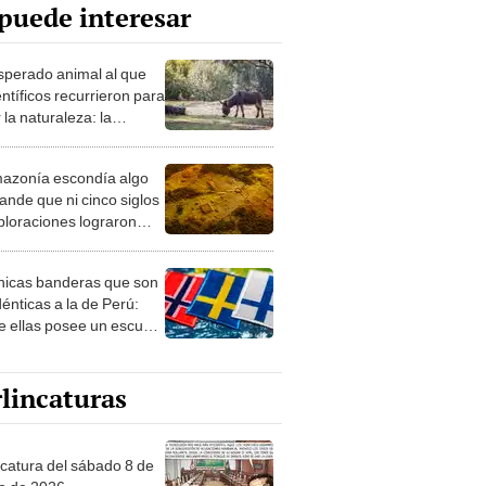
puede interesar
esperado animal al que
entíficos recurrieron para
 la naturaleza: la
roducción de un asno
e está convirtiendo el
azonía escondía algo
rto en un paisaje con
ande que ni cinco siglos
ida
ploraciones lograron
rarlo: el hallazgo
a cambiar todo lo que se
nicas banderas que son
 sobre su pasado
dénticas a la de Perú:
e ellas posee un escudo
imilar
lincaturas
ncatura del sábado 8 de