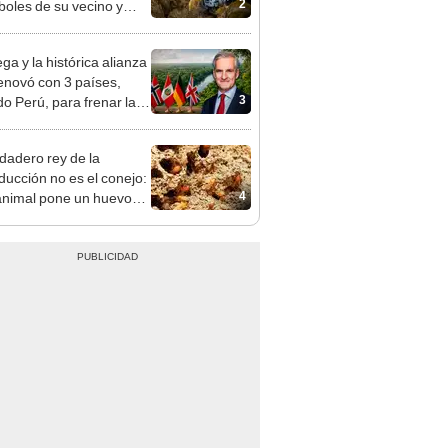
2
rboles de su vecino y
nó con una multa de
de US$600.000
ga y la histórica alianza
enovó con 3 países,
3
do Perú, para frenar la
estación de la Amazonía
30
rdadero rey de la
ducción no es el conejo:
4
animal pone un huevo
tres segundos, vive
 50 años y solo no
 la Antártida