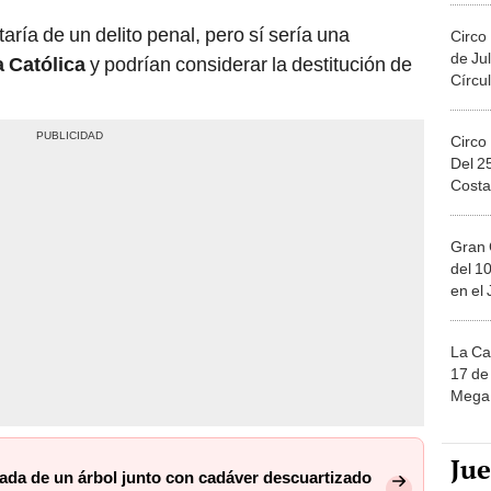
aría de un delito penal, pero sí sería una
Circo
de Jul
a Católica
y podrían considerar la destitución de
Círcul
Circo
Del 2
Costa
Gran 
del 10
en el
La Ca
17 de 
Mega 
Ju
da de un árbol junto con cadáver descuartizado