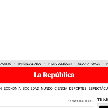
E AGOSTO
TINKA RESULTADOS
PRECIO DEL DÓLAR
OLLANTA HUMALA
P
N
ECONOMÍA
SOCIEDAD
MUNDO
CIENCIA
DEPORTES
ESPECTÁCU
TE R
15 Ene 2020 | 10:03 h