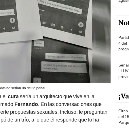
agost
No
Partid
4 del
progr
dónde
Senam
LLUV
provi
ats no serían un delito penal.
¡Va
a el
cura
sería un arquitecto que vive en la
llamado
Fernando
. En las conversaciones que
Circo 
erle propuestas sexuales. Incluso, le preguntan
del 15
ipó de un trío, a lo que él responde que lo ha
Parqu
Migue