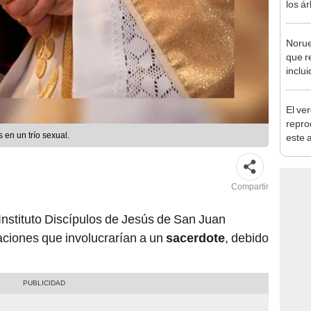
los á
termi
más 
Norue
que r
inclui
defor
al 20
El ve
repro
 en un trío sexual.
este 
cada 
hasta
habita
Compartir
Instituto Discípulos de Jesús de San Juan
aciones que involucrarían a un
sacerdote
, debido