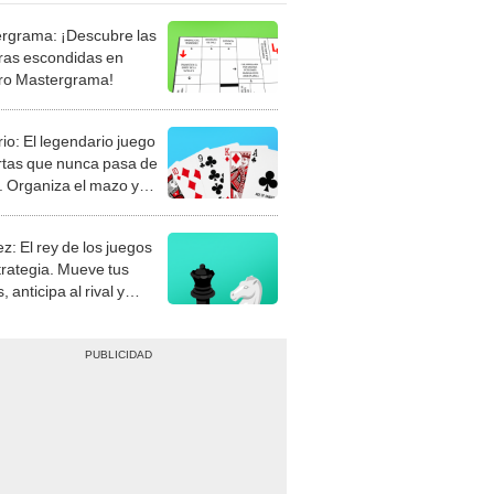
rgrama: ¡Descubre las
ras escondidas en
ro Mastergrama!
rio: El legendario juego
rtas que nunca pasa de
 Organiza el mazo y
stra tu habilidad.
z: El rey de los juegos
trategia. Mueve tus
, anticipa al rival y
gue el jaque mate.