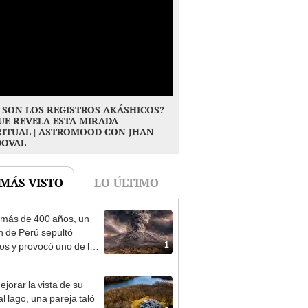
 SON LOS REGISTROS AKÁSHICOS?
UE REVELA ESTA MIRADA
RITUAL | ASTROMOOD CON JHAN
DOVAL
 MÁS VISTO
LO ÚLTIMO
más de 400 años, un
n de Perú sepultó
1
os y provocó uno de los
os más fríos de la
ria: sigue bajo monitoreo
ejorar la vista de su
l lago, una pareja taló