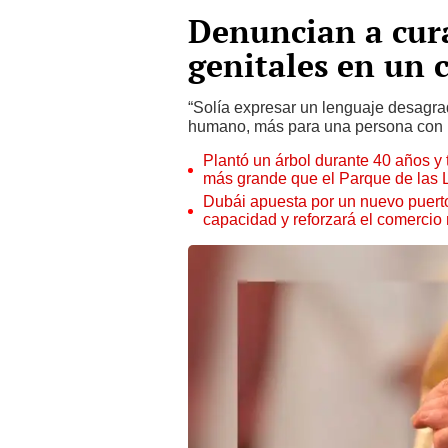
Denuncian a cura
genitales en un 
“Solía expresar un lenguaje desagra
humano, más para una persona con in
Plantó un árbol durante 40 años y 
más grande que el Parque de las
Dubái apuesta por un nuevo puert
capacidad y reforzará el comercio