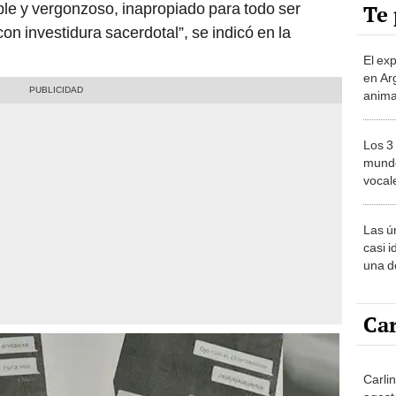
le y vergonzoso, inapropiado para todo ser
Te 
 investidura sacerdotal”, se indicó en la
El ex
en Ar
anima
bosqu
Patag
Los 3
mundo
vocal
Améri
Las ú
casi i
una d
muy s
Car
Carli