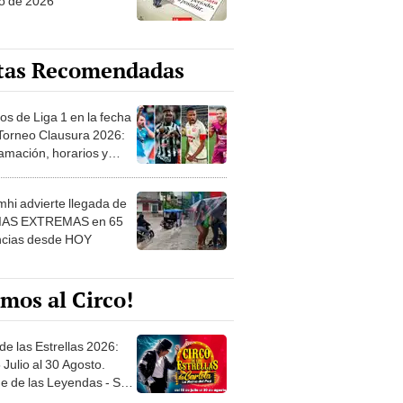
o de 2026
tas Recomendadas
os de Liga 1 en la fecha
 Torneo Clausura 2026:
amación, horarios y
 ver
hi advierte llegada de
IAS EXTREMAS en 65
ncias desde HOY
mos al Circo!
de las Estrellas 2026:
 Julio al 30 Agosto.
e de las Leyendas - San
l