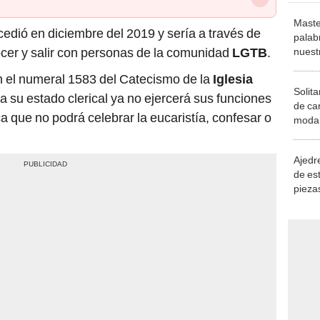
Maste
dió en diciembre del 2019 y sería a través de
palab
ocer y salir con personas de la comunidad
LGTB
.
nuest
 el numeral 1583 del Catecismo de la
Iglesia
Solita
a su estado clerical ya no ejercerá sus funciones
de ca
ca que no podrá celebrar la eucaristía, confesar o
moda.
demue
Ajedre
de es
piezas
consi