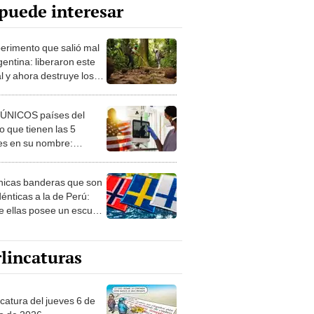
puede interesar
perimento que salió mal
gentina: liberaron este
l y ahora destruye los
es milenarios de la
onia
 ÚNICOS países del
 que tienen las 5
es en su nombre:
ca cuenta con uno
nicas banderas que son
dénticas a la de Perú:
e ellas posee un escudo
imilar
lincaturas
ncatura del jueves 6 de