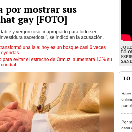
 por mostrar sus
chat gay [FOTO]
dable y vergonzoso, inapropiado para todo ser
vestidura sacerdotal”, se indicó en la acusación.
¿QUÉ
transformó una isla: hoy es un bosque casi 6 veces
LO Q
 Leyendas
ESPI
o para evitar el estrecho de Ormuz: aumentará 13% su
SAN
 mundial
LO
Hace 
volcá
puebl
veran
histo
Por m
casa a