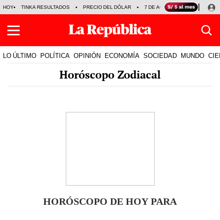
HOY
TINKA RESULTADOS
PRECIO DEL DÓLAR
7 DE AGOSTO
OLLANTA H
LO ÚLTIMO
POLÍTICA
OPINIÓN
ECONOMÍA
SOCIEDAD
MUNDO
CIE
Horóscopo Zodiacal
HORÓSCOPO DE HOY PARA