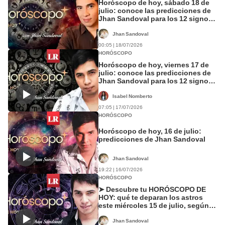
Horóscopo de hoy, sábado 18 de
julio: conoce las predicciones de
Jhan Sandoval para los 12 signos
del zodiaco
Jhan Sandoval
00:05 | 18/07/2026
HORÓSCOPO
Horóscopo de hoy, viernes 17 de
julio: conoce las predicciones de
Jhan Sandoval para los 12 signos
del zodiaco
Isabel Nomberto
07:05 | 17/07/2026
HORÓSCOPO
Horóscopo de hoy, 16 de julio:
predicciones de Jhan Sandoval
Jhan Sandoval
19:22 | 16/07/2026
HORÓSCOPO
➤ Descubre tu HORÓSCOPO DE
HOY: qué te deparan los astros
este miércoles 15 de julio, según
Jhan Sandoval
Jhan Sandoval