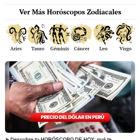
Ver Más Horóscopos Zodiacales
Aries
Tauro
Géminis
Cáncer
Leo
Virgo
➤ Descubre tu HORÓSCOPO DE HOY: qué te