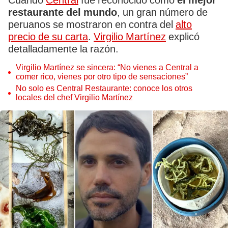
Cuando
Central
fue reconocido como
el mejor
restaurante del mundo
, un gran número de
peruanos se mostraron en contra del
alto
precio de su carta
.
Virgilio Martínez
explicó
detalladamente la razón.
Virgilio Martínez se sincera: “No vienes a Central a
comer rico, vienes por otro tipo de sensaciones”
No solo es Central Restaurante: conoce los otros
locales del chef Virgilio Martínez