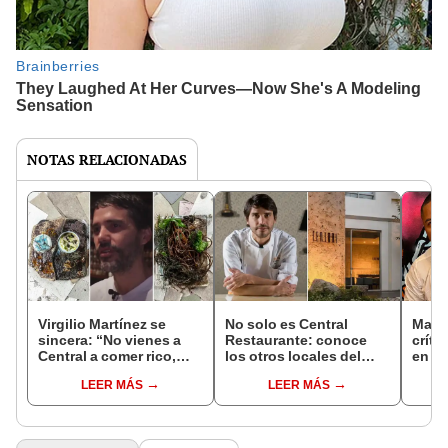
NOTAS RELACIONADAS
Virgilio Martínez se
No solo es Central
Maic
sincera: “No vienes a
Restaurante: conoce
crític
Central a comer rico,
los otros locales del
en bi
vienes por otro tipo de
chef Virgilio Martínez
comp
LEER MÁS
LEER MÁS
sensaciones”
comp