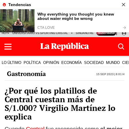
HOY
UNIVERSITARIO VS SPORTING CRISTAL
SINUANO RESULTADOS HOY
CA
LO ÚLTIMO
POLÍTICA
OPINIÓN
ECONOMÍA
SOCIEDAD
MUNDO
CIE
Gastronomía
15 Sep 2023 | 8:01 h
¿Por qué los platillos de
Central cuestan más de
S/1.000? Virgilio Martínez lo
explica