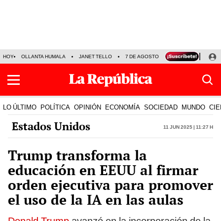
HOY
OLLANTA HUMALA
JANET TELLO
7 DE AGOSTO
TINKA RESULTADOS
LO ÚLTIMO
POLÍTICA
OPINIÓN
ECONOMÍA
SOCIEDAD
MUNDO
CIE
Estados Unidos
11 Jun 2025 | 11:27 h
Trump transforma la
educación en EEUU al firmar
orden ejecutiva para promover
el uso de la IA en las aulas