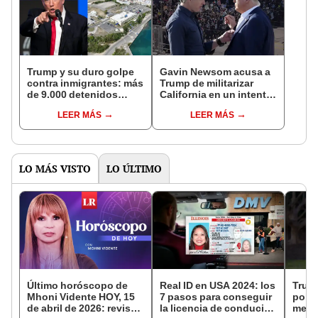
Trump y su duro golpe
Gavin Newsom acusa a
contra inmigrantes: más
Trump de militarizar
de 9.000 detenidos
California en un intento
serán trasladados a esta
de imponer decisiones
LEER MÁS
LEER MÁS
base naval fuera de
políticas: "Un abuso de
EEUU
poder flagrante"
LO MÁS VISTO
LO ÚLTIMO
Último horóscopo de
Real ID en USA 2024: los
Trum
Mhoni Vidente HOY, 15
7 pasos para conseguir
polít
de abril de 2026: revisa
la licencia de conducir
meno