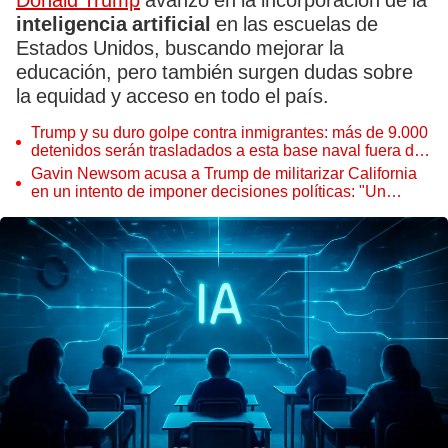
Donald Trump
avanzó en la incorporación de la
inteligencia artificial
en las escuelas de
Estados Unidos, buscando mejorar la
educación, pero también surgen dudas sobre
la equidad y acceso en todo el país.
Trump y su duro golpe contra inmigrantes: más de 9.000
detenidos serán trasladados a esta base naval fuera de
EEUU
Gavin Newsom acusa a Trump de militarizar California
en un intento de imponer decisiones políticas: "Un
abuso de poder flagrante"