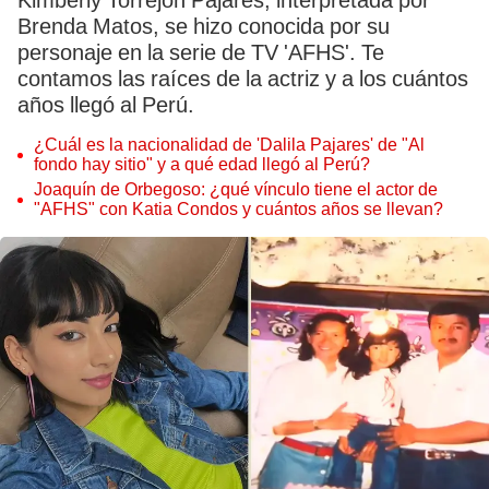
Kimberly Torrejón Pajares, interpretada por
Brenda Matos, se hizo conocida por su
personaje en la serie de TV 'AFHS'. Te
contamos las raíces de la actriz y a los cuántos
años llegó al Perú.
¿Cuál es la nacionalidad de 'Dalila Pajares' de "Al
fondo hay sitio" y a qué edad llegó al Perú?
Joaquín de Orbegoso: ¿qué vínculo tiene el actor de
"AFHS" con Katia Condos y cuántos años se llevan?