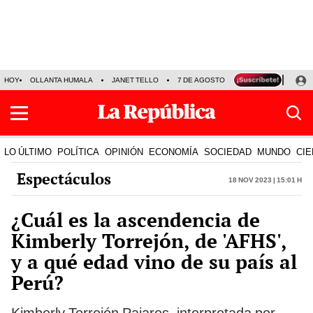
HOY
OLLANTA HUMALA
JANET TELLO
7 DE AGOSTO
TINKA RESULTADOS
LO ÚLTIMO
POLÍTICA
OPINIÓN
ECONOMÍA
SOCIEDAD
MUNDO
CIE
Espectáculos
18 Nov 2023 | 15:01 h
¿Cuál es la ascendencia de
Kimberly Torrejón, de 'AFHS',
y a qué edad vino de su país al
Perú?