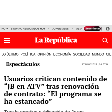
HOY
SINUANO RESULTADOS HOY
JORGE MESSI
ALIANZA LIMA VS SPORT BO
LO ÚLTIMO
POLÍTICA
OPINIÓN
ECONOMÍA
SOCIEDAD
MUNDO
CIE
Espectáculos
17 Nov 2022 | 16:57 h
Usuarios critican contenido de
“JB en ATV” tras renovación
de contrato: “El programa se
ha estancado”