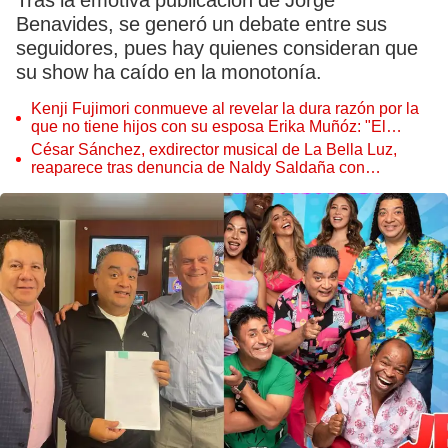
Tras la emotiva publicación de Jorge
Benavides, se generó un debate entre sus
seguidores, pues hay quienes consideran que
su show ha caído en la monotonía.
Kenji Fujimori conmueve al revelar la dura razón por la
que no tiene hijos con su esposa Erika Muñóz: "El
proceso judicial"
César Sánchez, exdirector musical de La Bella Luz,
reaparece tras denuncia de Naldy Saldaña con
polémico pedido