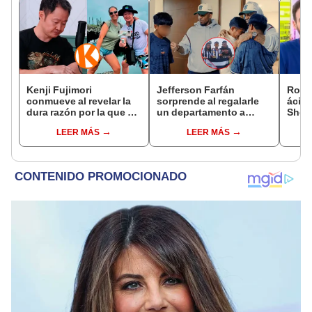
Kenji Fujimori
Jefferson Farfán
Rodr
conmueve al revelar la
sorprende al regalarle
ácida
dura razón por la que no
un departamento a
Sheyl
tiene hijos con su
joven promesa del
cuest
LEER MÁS
LEER MÁS
esposa Erika Muñóz: "El
fútbol: "Lo hago de
relac
proceso judicial"
corazón"
has 
marid