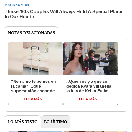
NOTAS RELACIONADAS
“Nena, no te peines en
¿Quién es y a qué se
la cama”: ¿qué
dedica Kyara Villanella,
superstición esconde la
la hija de Keiko Fujimori
famosa frase de los
que le dio la contra a
LEER MÁS
LEER MÁS
Enanitos Verdes?
nivel nacional?
LO MÁS VISTO
LO ÚLTIMO