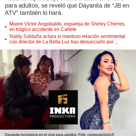
para adultos, se reveló que Dayanita de “JB en
ATV” también lo hará.
Muere Víctor Angobaldo, expareja de Shirley Cherres,
en trágico accidente en Cañete
Naldy Saldaña aclara si mantuvo relación sentimental
con director de La Bella Luz tras denunciarlo por
tocamientos: “Me parece muy bajo”
Dayanita incursiona en el cine para adultos. Foto: composición/LR