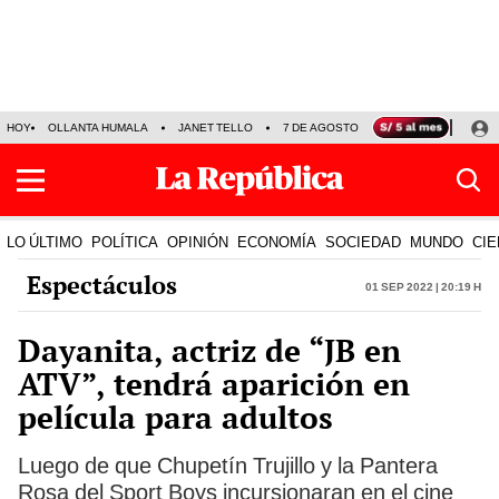
HOY
OLLANTA HUMALA
JANET TELLO
7 DE AGOSTO
TINKA RESULTADOS
LO ÚLTIMO
POLÍTICA
OPINIÓN
ECONOMÍA
SOCIEDAD
MUNDO
CIE
Espectáculos
01 Sep 2022 | 20:19 h
Dayanita, actriz de “JB en
ATV”, tendrá aparición en
película para adultos
Luego de que Chupetín Trujillo y la Pantera
Rosa del Sport Boys incursionaran en el cine