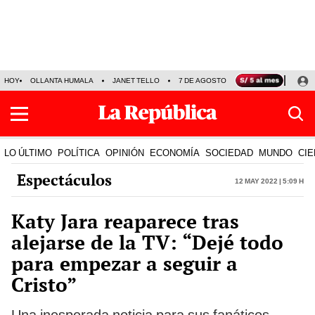
HOY
OLLANTA HUMALA
JANET TELLO
7 DE AGOSTO
TINKA RESULTADOS
LO ÚLTIMO
POLÍTICA
OPINIÓN
ECONOMÍA
SOCIEDAD
MUNDO
CIE
Espectáculos
12 May 2022 | 5:09 h
Katy Jara reaparece tras
alejarse de la TV: “Dejé todo
para empezar a seguir a
Cristo”