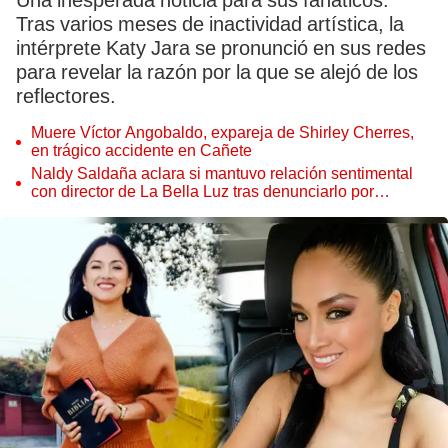
Una inesperada noticia para sus fanáticos.
Tras varios meses de inactividad artística, la
intérprete Katy Jara se pronunció en sus redes
para revelar la razón por la que se alejó de los
reflectores.
Muere Víctor Angobaldo, expareja de Shirley Cherres,
en trágico accidente en Cañete
Naldy Saldaña aclara si mantuvo relación sentimental
con director de La Bella Luz tras denunciarlo por
tocamientos: “Me parece muy bajo”