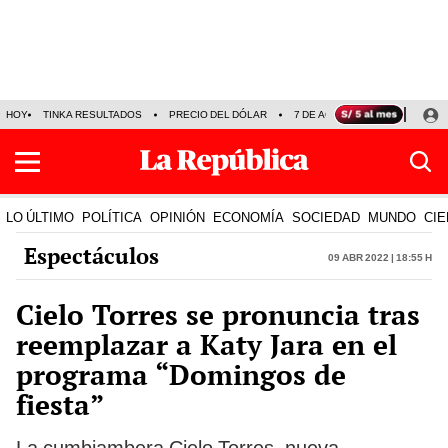
HOY
TINKA RESULTADOS
PRECIO DEL DÓLAR
7 DE AGOSTO
OLLANTA H
LO ÚLTIMO
POLÍTICA
OPINIÓN
ECONOMÍA
SOCIEDAD
MUNDO
CIE
Espectáculos
09 Abr 2022 | 18:55 h
Cielo Torres se pronuncia tras
reemplazar a Katy Jara en el
programa “Domingos de
fiesta”