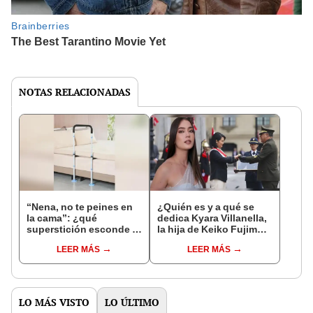
NOTAS RELACIONADAS
“Nena, no te peines en
¿Quién es y a qué se
la cama”: ¿qué
dedica Kyara Villanella,
superstición esconde la
la hija de Keiko Fujimori
famosa frase de los
que le dio la contra a
LEER MÁS
LEER MÁS
Enanitos Verdes?
nivel nacional?
LO MÁS VISTO
LO ÚLTIMO