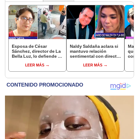
Esposa de César
Naldy Saldaña aclara si
Marce
Sánchez, director de La
mantuvo relación
que 
Bella Luz, lo defiende y
sentimental con director
con M
asegura que él confesó
de La Bella Luz tras
hace 
LEER MÁS
LEER MÁS
relación clandestina
denunciarlo por
“La r
con Naldy Saldaña:
tocamientos: “Me
desu
"Hace dos años"
parece muy bajo”