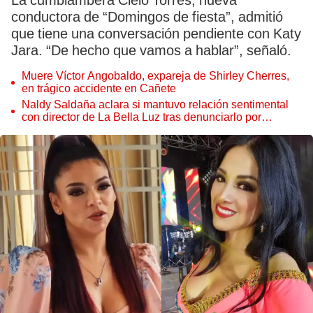
La cumbiambera Cielo Torres, nueva
conductora de “Domingos de fiesta”, admitió
que tiene una conversación pendiente con Katy
Jara. “De hecho que vamos a hablar”, señaló.
Muere Víctor Angobaldo, expareja de Shirley Cherres,
en trágico accidente en Cañete
Naldy Saldaña aclara si mantuvo relación sentimental
con director de La Bella Luz tras denunciarlo por
tocamientos: “Me parece muy bajo”