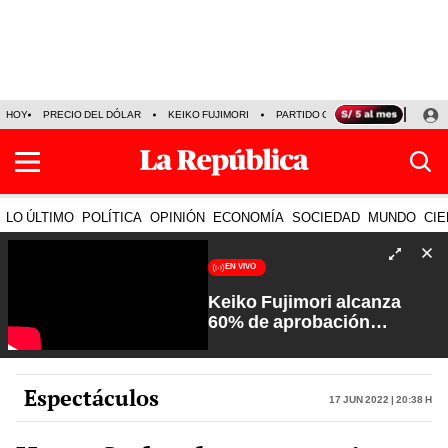
HOY
PRECIO DEL DÓLAR
KEIKO FUJIMORI
PARTIDO OBRAS
ARMONÍA 10
LO ÚLTIMO
POLÍTICA
OPINIÓN
ECONOMÍA
SOCIEDAD
MUNDO
CIE
EN VIVO
Keiko Fujimori alcanza
60% de aprobación
ciudadana | Sin Guion con
Rosa María Palacios
Espectáculos
17 Jun 2022 | 20:38 h