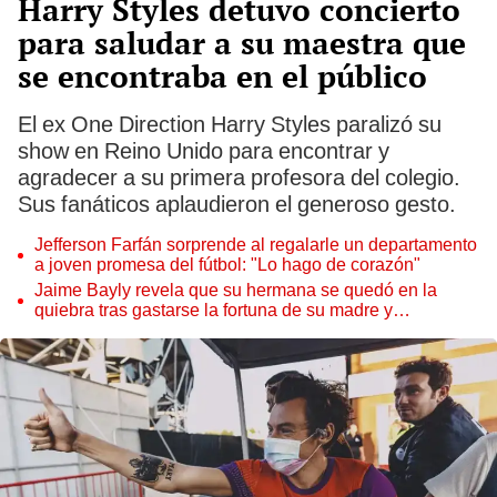
Harry Styles detuvo concierto
para saludar a su maestra que
se encontraba en el público
El ex One Direction Harry Styles paralizó su
show en Reino Unido para encontrar y
agradecer a su primera profesora del colegio.
Sus fanáticos aplaudieron el generoso gesto.
Jefferson Farfán sorprende al regalarle un departamento
a joven promesa del fútbol: "Lo hago de corazón"
Jaime Bayly revela que su hermana se quedó en la
quiebra tras gastarse la fortuna de su madre y
denunciarla: "Pedía más"