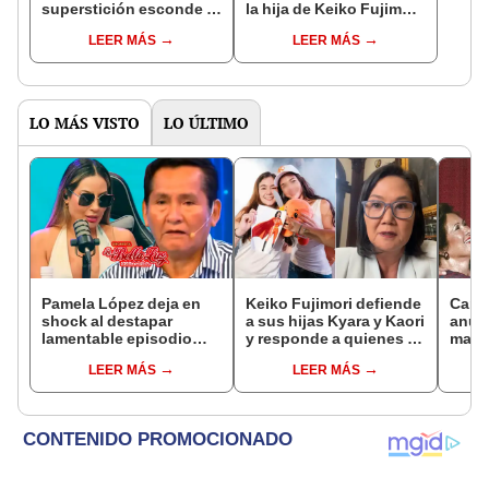
superstición esconde la
la hija de Keiko Fujimori
famosa frase de los
que le dio la contra a
LEER MÁS
LEER MÁS
Enanitos Verdes?
nivel nacional?
LO MÁS VISTO
LO ÚLTIMO
Pamela López deja en
Keiko Fujimori defiende
Carlo
shock al destapar
a sus hijas Kyara y Kaori
anunc
lamentable episodio
y responde a quienes la
madre
que vivió con dueños
llaman ‘suegra’ en vivo:
desp
LEER MÁS
LEER MÁS
de La Bella Luz: "Hasta
“No pueden decirme”
conm
el día de hoy ..."
“Siem